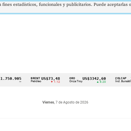
 fines estadísticos, funcionales y publicitarios. Puede aceptarlas
50.905
US$73,48
US$3342,60
1621
BRENT
ORO
COLCAP
Petróleo
Onza Troy
Índ. Bursátil
—
▼ 1.12
▲ 8.20
Viernes
, 7 de Agosto de 2026