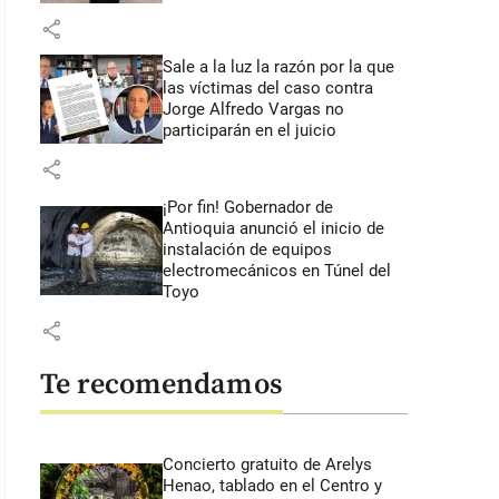
share
Sale a la luz la razón por la que
las víctimas del caso contra
Jorge Alfredo Vargas no
participarán en el juicio
share
¡Por fin! Gobernador de
Antioquia anunció el inicio de
instalación de equipos
electromecánicos en Túnel del
Toyo
share
Te recomendamos
Concierto gratuito de Arelys
Henao, tablado en el Centro y