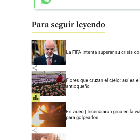
Para seguir leyendo
La FIFA intenta superar su crisis co
share
Flores que cruzan el cielo: así es
antioqueño
share
En video | Incendiaron grúa en la v
para golpearlos
share