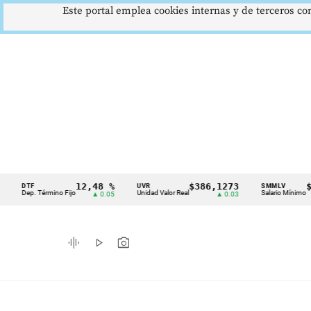
Este portal emplea cookies internas y de terceros con
12,48 %
$386,1273
$1.7
DTF
UVR
SMMLV
Cintillo
Dep. Término Fijo
Unidad Valor Real
Salario Mínimo
▲ 0.05
▲ 0.03
de
indicadores
graphic_eq
play_arrow
photo_camera
económicos
Colombia