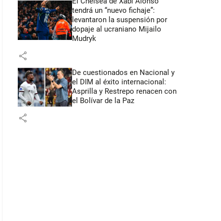
El Chelsea de Xabi Alonso
tendrá un “nuevo fichaje”:
levantaron la suspensión por
dopaje al ucraniano Mijailo
Mudryk
share
De cuestionados en Nacional y
el DIM al éxito internacional:
Asprilla y Restrepo renacen con
el Bolívar de la Paz
share