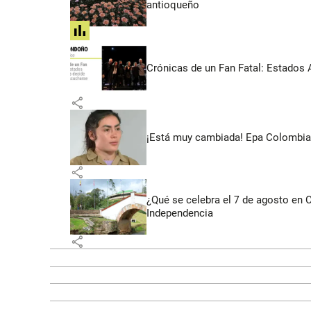
antioqueño
share
Crónicas de un Fan Fatal: Estados 
share
¡Está muy cambiada! Epa Colombia 
share
¿Qué se celebra el 7 de agosto en
Independencia
share