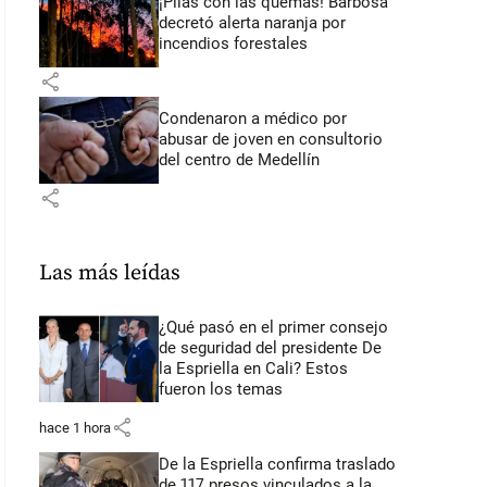
¡Pilas con las quemas! Barbosa
decretó alerta naranja por
incendios forestales
share
Condenaron a médico por
abusar de joven en consultorio
del centro de Medellín
share
Las más leídas
¿Qué pasó en el primer consejo
de seguridad del presidente De
la Espriella en Cali? Estos
fueron los temas
share
hace 1 hora
De la Espriella confirma traslado
de 117 presos vinculados a la