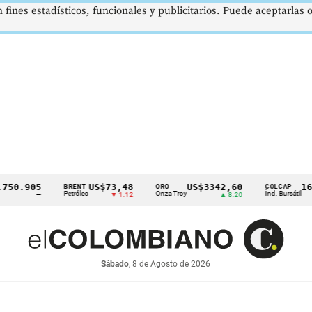
 fines estadísticos, funcionales y publicitarios. Puede aceptarlas
.905
US$73,48
US$3342,60
1621,3
BRENT
ORO
COLCAP
Petróleo
Onza Troy
Índ. Bursátil
—
▼ 1.12
▲ 8.20
Sábado
, 8 de Agosto de 2026