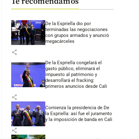
Te recomendamos
De la Espriella dio por
terminadas las negociaciones
con grupos armados y anunció
megacárceles
share
De la Espriella congelará el
gasto público, eliminará el
impuesto al patrimonio y
desarrollará el fracking:
primeros anuncios desde Cali
share
Comienza la presidencia de De
la Espriella: así fue el juramento
y la imposición de banda en Cali
share