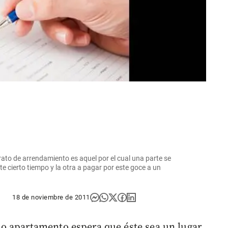
to de arrendamiento es aquel por el cual una parte se
e cierto tiempo y la otra a pagar por este goce a un
18 de noviembre de 2011
o apartamento espera que éste sea un lugar