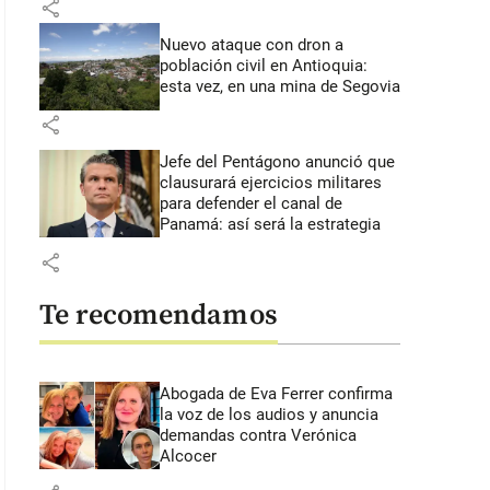
share
Nuevo ataque con dron a
población civil en Antioquia:
esta vez, en una mina de Segovia
share
Jefe del Pentágono anunció que
clausurará ejercicios militares
para defender el canal de
Panamá: así será la estrategia
share
Te recomendamos
Abogada de Eva Ferrer confirma
la voz de los audios y anuncia
demandas contra Verónica
Alcocer