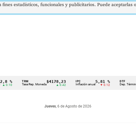
 fines estadísticos, funcionales y publicitarios. Puede aceptarlas
%
$4178,23
5,81 %
1
TRM
IPC
DTF
Tasa Rep. Moneda
Inflación anual
Dep. Término Fijo
0
▲ 0.42
▼ 0.12
Jueves
, 6 de Agosto de 2026