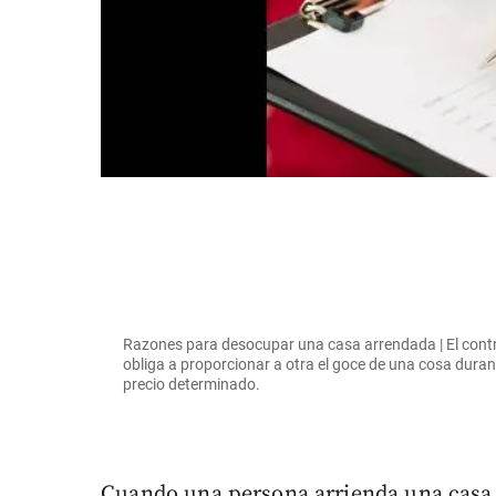
Razones para desocupar una casa arrendada | El contra
obliga a proporcionar a otra el goce de una cosa durant
precio determinado.
Cuando una persona arrienda una casa 