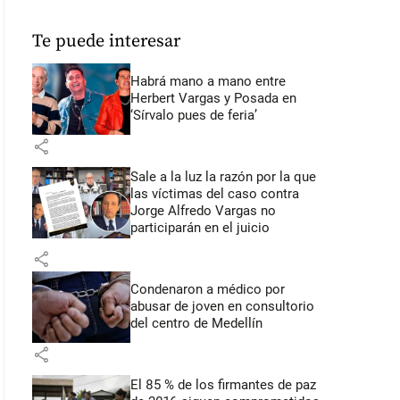
Te puede interesar
Habrá mano a mano entre
Herbert Vargas y Posada en
‘Sírvalo pues de feria’
share
Sale a la luz la razón por la que
las víctimas del caso contra
Jorge Alfredo Vargas no
participarán en el juicio
share
Condenaron a médico por
abusar de joven en consultorio
del centro de Medellín
share
El 85 % de los firmantes de paz