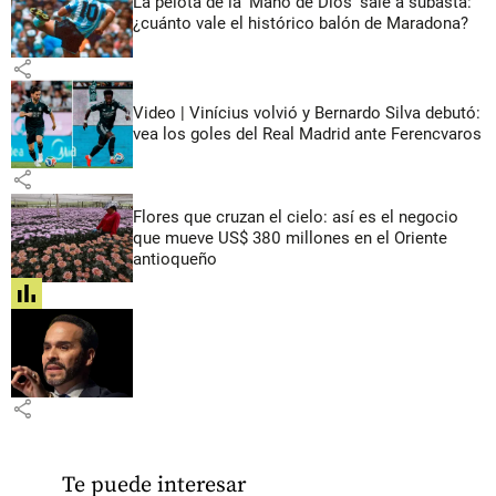
La pelota de la ‘Mano de Dios’ sale a subasta:
¿cuánto vale el histórico balón de Maradona?
share
Video | Vinícius volvió y Bernardo Silva debutó:
vea los goles del Real Madrid ante Ferencvaros
share
Flores que cruzan el cielo: así es el negocio
que mueve US$ 380 millones en el Oriente
antioqueño
share
share
Te puede interesar