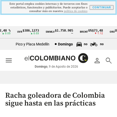
Este portal emplea cookies internas y de terceros con fines
estadísticos, funcionales y publicitarios. Puede aceptarlas o
CONTINUAR
consultar más en nuestra
politica de cookies
48 %
$386,1273
$1.750.905
US$73,48
US$
UVR
SMMLV
BRENT
ORO
Cintillo
 0.05
▲ 0.03
—
▼ 1.12
de
Pico y Placa Medellín
Domingo
no
no
indicadores
económicos
menu
person
search
Colombia
Domingo
, 9 de Agosto de 2026
Racha goleadora de Colombia
sigue hasta en las prácticas