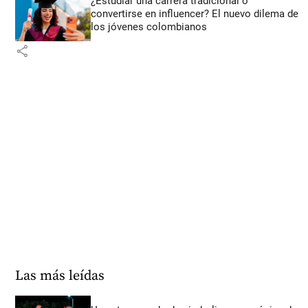
¿Estudiar una carrera tradicional o
convertirse en influencer? El nuevo dilema de
los jóvenes colombianos
share
Las más leídas