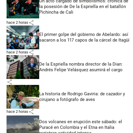
Un acto cargado de simbolismos: crónica de
la posesión de De la Espriella en el batallón
Pichincha de Cali
share
hace 2 horas
El primer golpe del gobierno de Abelardo: así
sacaron a los 117 capos de la cárcel de Itagüí
share
hace 2 horas
De la Espriella nombra director de la Dian:
Andrés Felipe Velásquez asumirá el cargo
share
La historia de Rodrigo Gaviria: de cazador y
cirujano a fotógrafo de aves
share
hace 2 horas
Dos volcanes en erupción este sábado: el
Puracé en Colombia y el Etna en Italia
registran actividad intensa