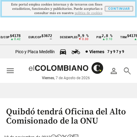
Este portal emplea cookies internas y de terceros con fines
estadísticos, funcionales y publicitarios. Puede aceptarlas o
CONTINUAR
consultar más en nuestra
politica de cookies
$4178
$3672
9,9 %
2,8 %
$4178,
/COP
EUR/COP
DESEMPLEO
PIB
TRM
Cintillo
▲ 0.42
—
▼ 0.30
▲ 0.10
▲ 0.
de
Pico y Placa Medellín
Viernes
7 y 9
7 y 9
indicadores
económicos
menu
person
search
Colombia
Viernes
, 7 de Agosto de 2026
Quibdó tendrá Oficina del Alto
Comisionado de la ONU