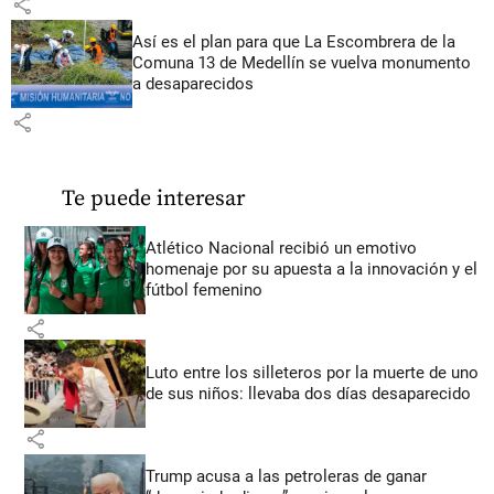
share
Así es el plan para que La Escombrera de la
Comuna 13 de Medellín se vuelva monumento
a desaparecidos
share
Te puede interesar
Atlético Nacional recibió un emotivo
homenaje por su apuesta a la innovación y el
fútbol femenino
share
Luto entre los silleteros por la muerte de uno
de sus niños: llevaba dos días desaparecido
share
Trump acusa a las petroleras de ganar