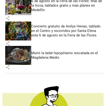
6 de agosto en la Feria de las Flores: final de
la trova, tablados gratis y más planes en
Medellín
share
Concierto gratuito de Arelys Henao, tablado
en el Centro y recorridos por Santa Elena
este 6 de agosto en la Feria de las Flores
share
Murió la bebé hipopótamo rescatada en el
Magdalena Medio
share