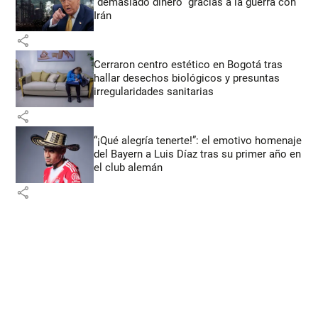
“demasiado dinero” gracias a la guerra con
Irán
share
Cerraron centro estético en Bogotá tras
hallar desechos biológicos y presuntas
irregularidades sanitarias
share
“¡Qué alegría tenerte!”: el emotivo homenaje
del Bayern a Luis Díaz tras su primer año en
el club alemán
share