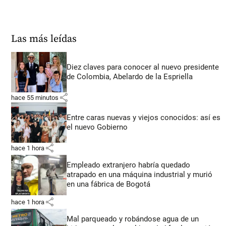
Las más leídas
Diez claves para conocer al nuevo presidente
de Colombia, Abelardo de la Espriella
share
hace 55 minutos
Entre caras nuevas y viejos conocidos: así es
el nuevo Gobierno
share
hace 1 hora
Empleado extranjero habría quedado
atrapado en una máquina industrial y murió
en una fábrica de Bogotá
share
hace 1 hora
Mal parqueado y robándose agua de un