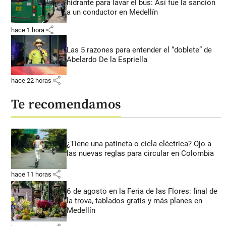
hidrante para lavar el bus: Así fue la sanción
a un conductor en Medellín
share
hace 1 hora
Las 5 razones para entender el “doblete” de
Abelardo De la Espriella
share
hace 22 horas
Te recomendamos
¿Tiene una patineta o cicla eléctrica? Ojo a
las nuevas reglas para circular en Colombia
share
hace 11 horas
6 de agosto en la Feria de las Flores: final de
la trova, tablados gratis y más planes en
Medellín