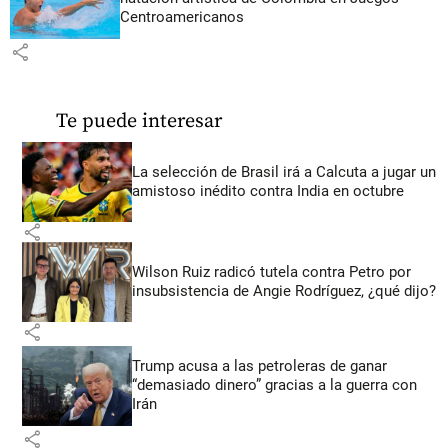
Centroamericanos
share
Te puede interesar
La selección de Brasil irá a Calcuta a jugar un
amistoso inédito contra India en octubre
share
Wilson Ruiz radicó tutela contra Petro por
insubsistencia de Angie Rodríguez, ¿qué dijo?
share
Trump acusa a las petroleras de ganar
“demasiado dinero” gracias a la guerra con
Irán
share