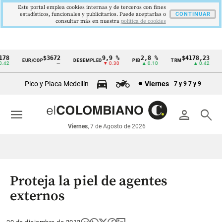
Este portal emplea cookies internas y de terceros con fines
estadísticos, funcionales y publicitarios. Puede aceptarlas o
CONTINUAR
consultar más en nuestra
politica de cookies
8
$3672
9,9 %
2,8 %
$4178,23
EUR/COP
DESEMPLEO
PIB
TRM
IP
Cintillo
2
—
▼ 0.30
▲ 0.10
▲ 0.42
de
Pico y Placa Medellín
Viernes
7 y 9
7 y 9
indicadores
económicos
menu
person
search
Colombia
Viernes
, 7 de Agosto de 2026
Proteja la piel de agentes
externos