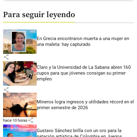
Para seguir leyendo
En Grecia encontraron muerta a una mujer en
una maleta: hay capturado
share
Claro y la Universidad de La Sabana abren 160
cupos para que jóvenes consigan su primer
empleo
share
Mineros logra ingresos y utilidades récord en el
primer semestre de 2026
share
hace 10 horas
Gustavo Sánchez brilla con un oro para la
natación artística de Colombia en Juegos