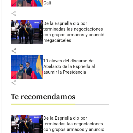
Cali
share
De la Espriella dio por
terminadas las negociaciones
con grupos armados y anunció
megacárceles
share
10 claves del discurso de
Abelardo de la Espriella al
asumir la Presidencia
share
Te recomendamos
De la Espriella dio por
terminadas las negociaciones
con grupos armados y anunció