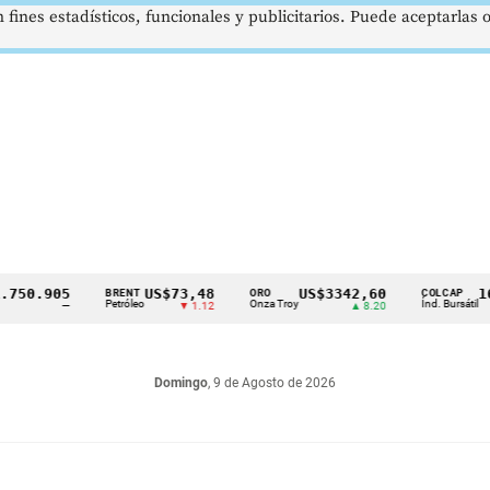
 fines estadísticos, funcionales y publicitarios. Puede aceptarlas
0.905
US$73,48
US$3342,60
1621
BRENT
ORO
COLCAP
Petróleo
Onza Troy
Índ. Bursátil
—
▼ 1.12
▲ 8.20
Domingo
, 9 de Agosto de 2026