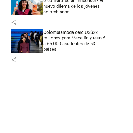
o convertirse en influencer? El
nuevo dilema de los jóvenes
colombianos
share
Colombiamoda dejó US$22
millones para Medellín y reunió
a 65.000 asistentes de 53
países
share