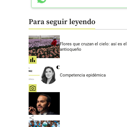
Para seguir leyendo
Flores que cruzan el cielo: así es
antioqueño
share
Competencia epidémica
share
share