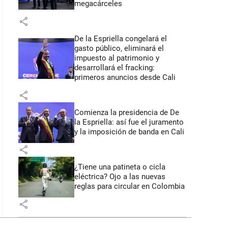
megacárceles
share
De la Espriella congelará el
gasto público, eliminará el
impuesto al patrimonio y
desarrollará el fracking:
primeros anuncios desde Cali
share
Comienza la presidencia de De
la Espriella: así fue el juramento
y la imposición de banda en Cali
share
¿Tiene una patineta o cicla
eléctrica? Ojo a las nuevas
reglas para circular en Colombia
share