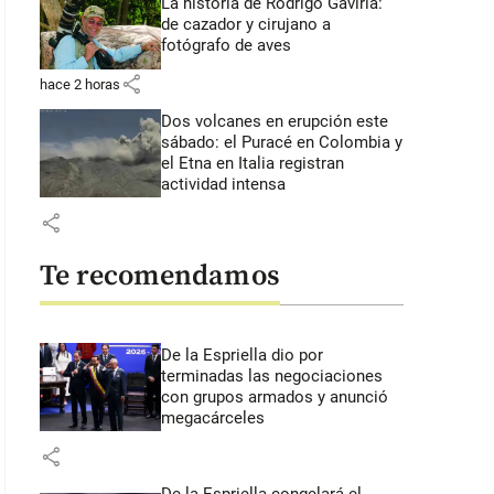
La historia de Rodrigo Gaviria:
de cazador y cirujano a
fotógrafo de aves
share
hace 2 horas
Dos volcanes en erupción este
sábado: el Puracé en Colombia y
el Etna en Italia registran
actividad intensa
share
Te recomendamos
De la Espriella dio por
terminadas las negociaciones
con grupos armados y anunció
megacárceles
share