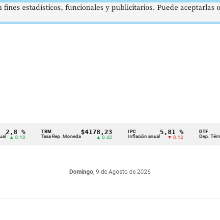
 fines estadísticos, funcionales y publicitarios. Puede aceptarlas
 %
$4178,23
5,81 %
TRM
IPC
DTF
Tasa Rep. Moneda
Inflación anual
Dep. Término Fijo
.10
▲ 0.42
▼ 0.12
Domingo
, 9 de Agosto de 2026