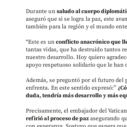
Durante un
saludo al cuerpo diplomát
aseguró que si se logra la paz, este ava
también para la región y el mundo ente
“Este es un
conflicto anacrónico que ll
tantas vidas, que ha destruido tantos r
nuestro desarrollo. Hoy quiero agradec
apoyo respetuoso solidario que le han d
Además, se preguntó por el futuro del p
enfrenta. En este sentido expresó:”
¿Có
duda, tendría más desarrollo y más e
Precisamente, el embajador del Vatica
refirió al proceso de paz
asegurando que
con esperanza. Sostuvo que espera que “