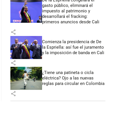
De la Espriella congelará el
gasto público, eliminará el
impuesto al patrimonio y
desarrollará el fracking:
primeros anuncios desde Cali
share
Comienza la presidencia de De
la Espriella: así fue el juramento
y la imposición de banda en Cali
share
¿Tiene una patineta o cicla
eléctrica? Ojo a las nuevas
reglas para circular en Colombia
share