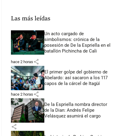
Las más leídas
Un acto cargado de
simbolismos: crónica de la
posesión de De la Espriella en el
batallón Pichincha de Cali
share
hace 2 horas
El primer golpe del gobierno de
Abelardo: así sacaron a los 117
capos de la cárcel de Itagüí
share
hace 2 horas
De la Espriella nombra director
de la Dian: Andrés Felipe
Velásquez asumirá el cargo
share