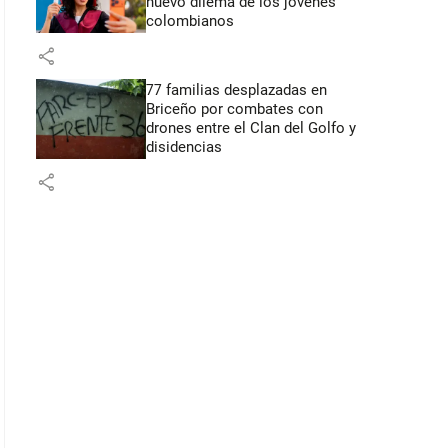
nuevo dilema de los jóvenes
colombianos
share
77 familias desplazadas en
Briceño por combates con
drones entre el Clan del Golfo y
disidencias
share