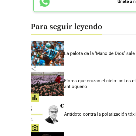
Únete a n
Para seguir leyendo
La pelota de la ‘Mano de Dios’ sale
share
Flores que cruzan el cielo: así es
antioqueño
share
Antídoto contra la polarización tóx
share