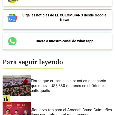
Siga las noticias de EL COLOMBIANO desde Google
News
Únete a nuestro canal de Whatsapp
Para seguir leyendo
Flores que cruzan el cielo: así es el negocio
que mueve US$ 380 millones en el Oriente
antioqueño
share
¡Refuerzo top para el Arsenal! Bruno Guimarães
llega para reforzar el mediocampo