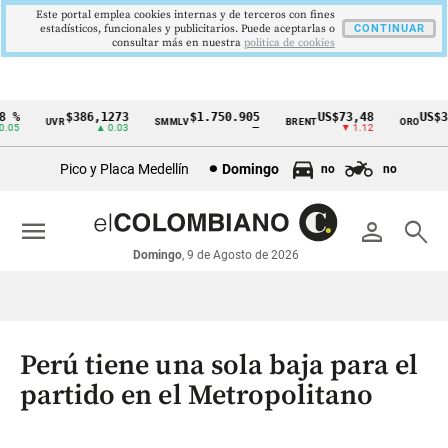
Este portal emplea cookies internas y de terceros con fines
estadísticos, funcionales y publicitarios. Puede aceptarlas o
CONTINUAR
consultar más en nuestra
politica de cookies
%
$386,1273
$1.750.905
US$73,48
US$334
UVR
SMMLV
BRENT
ORO
Cintillo
5
▲ 0.03
—
▼ 1.12
▲
de
Pico y Placa Medellín
Domingo
no
no
indicadores
económicos
menu
person
search
Colombia
Domingo
, 9 de Agosto de 2026
Perú tiene una sola baja para el
partido en el Metropolitano