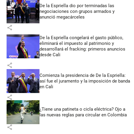
De la Espriella dio por terminadas las
negociaciones con grupos armados y
anunció megacárceles
share
De la Espriella congelará el gasto público,
eliminará el impuesto al patrimonio y
desarrollará el fracking: primeros anuncios
desde Cali
share
Comienza la presidencia de De la Espriella:
así fue el juramento y la imposición de banda
en Cali
share
¿Tiene una patineta o cicla eléctrica? Ojo a
las nuevas reglas para circular en Colombia
share