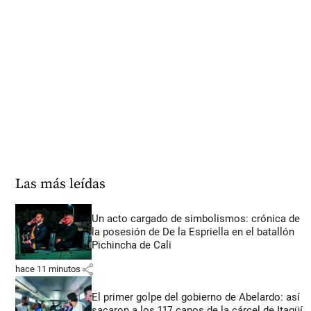
Las más leídas
Un acto cargado de simbolismos: crónica de
la posesión de De la Espriella en el batallón
Pichincha de Cali
share
hace 11 minutos
El primer golpe del gobierno de Abelardo: así
sacaron a los 117 capos de la cárcel de Itagüí