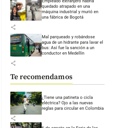
Empleado extranjero habría
quedado atrapado en una
máquina industrial y murió en
una fábrica de Bogotá
share
Mal parqueado y robándose
agua de un hidrante para lavar el
bus: Así fue la sanción a un
conductor en Medellín
share
Te recomendamos
¿Tiene una patineta o cicla
eléctrica? Ojo a las nuevas
reglas para circular en Colombia
share