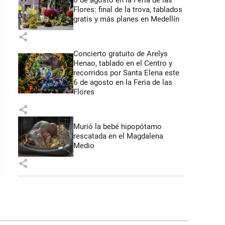
6 de agosto en la Feria de las
Flores: final de la trova, tablados
gratis y más planes en Medellín
share
Concierto gratuito de Arelys
Henao, tablado en el Centro y
recorridos por Santa Elena este
6 de agosto en la Feria de las
Flores
share
Murió la bebé hipopótamo
rescatada en el Magdalena
Medio
share