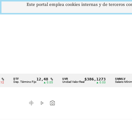
Este portal emplea cookies internas y de terceros con
12,48 %
$386,1273
$1
DTF
UVR
SMMLV
Cintillo
Dep. Término Fijo
Unidad Valor Real
Salario Mínimo
▲ 0.05
▲ 0.03
de
indicadores
graphic_eq
play_arrow
photo_camera
económicos
Colombia