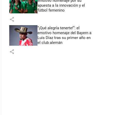
emotivo homenaje por su
apuesta a la innovación y el
fútbol femenino
share
“¡Qué alegría tenerte!”: el
emotivo homenaje del Bayern a
Luis Díaz tras su primer año en
el club alemán
share