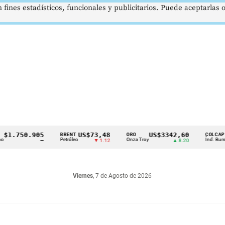
 fines estadísticos, funcionales y publicitarios. Puede aceptarlas
.750.905
US$73,48
US$3342,60
16
BRENT
ORO
COLCAP
Petróleo
Onza Troy
Índ. Bursátil
—
▼ 1.12
▲ 8.20
Viernes
, 7 de Agosto de 2026