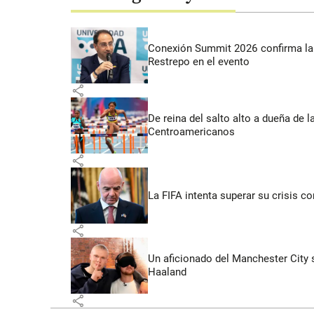
Conexión Summit 2026 confirma la 
Restrepo en el evento
share
De reina del salto alto a dueña de l
Centroamericanos
share
La FIFA intenta superar su crisis co
share
Un aficionado del Manchester City s
Haaland
share