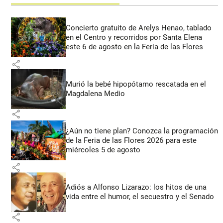
Concierto gratuito de Arelys Henao, tablado
en el Centro y recorridos por Santa Elena
este 6 de agosto en la Feria de las Flores
share
Murió la bebé hipopótamo rescatada en el
Magdalena Medio
share
¿Aún no tiene plan? Conozca la programación
de la Feria de las Flores 2026 para este
miércoles 5 de agosto
share
Adiós a Alfonso Lizarazo: los hitos de una
vida entre el humor, el secuestro y el Senado
share