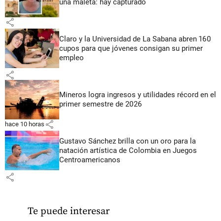
una maleta: hay capturado
share
Claro y la Universidad de La Sabana abren 160
cupos para que jóvenes consigan su primer
empleo
share
Mineros logra ingresos y utilidades récord en el
primer semestre de 2026
share
hace 10 horas
Gustavo Sánchez brilla con un oro para la
natación artística de Colombia en Juegos
Centroamericanos
share
Te puede interesar