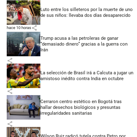
Luto entre los silleteros por la muerte de uno
de sus niños: llevaba dos días desaparecido
share
hace 10 horas
Trump acusa a las petroleras de ganar
“demasiado dinero” gracias a la guerra con
Irán
share
La selección de Brasil irá a Calcuta a jugar un
amistoso inédito contra India en octubre
share
Cerraron centro estético en Bogotá tras
hallar desechos biológicos y presuntas
irregularidades sanitarias
share
Wilson Ruiz radicó tutela contra Petro por