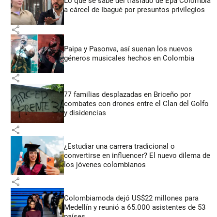
Lo que se sabe del traslado de Epa Colombia
a cárcel de Ibagué por presuntos privilegios
share
Paipa y Pasonva, así suenan los nuevos
géneros musicales hechos en Colombia
share
77 familias desplazadas en Briceño por
combates con drones entre el Clan del Golfo
y disidencias
share
¿Estudiar una carrera tradicional o
convertirse en influencer? El nuevo dilema de
los jóvenes colombianos
share
Colombiamoda dejó US$22 millones para
Medellín y reunió a 65.000 asistentes de 53
países