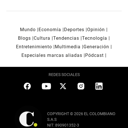
Mundo
Economía
Deportes
Opinión
Blogs
Cultura
Tendencias
Tecnología
Entretenimiento
Multimedia
Generación
Especiales marcas aliadas
Pódcast
REDES SOCIALES
COPYRIGHT © 2026 EL COLOMBIANO
S.A.S
NIT: 890901352-3