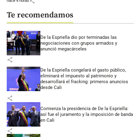
share
hace 4 horas
Te recomendamos
De la Espriella dio por terminadas las
negociaciones con grupos armados y
anunció megacárceles
share
De la Espriella congelará el gasto público,
eliminará el impuesto al patrimonio y
desarrollará el fracking: primeros anuncios
desde Cali
share
Comienza la presidencia de De la Espriella:
así fue el juramento y la imposición de banda
en Cali
share