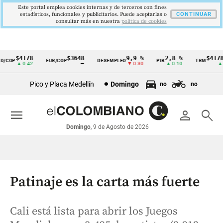
Este portal emplea cookies internas y de terceros con fines
estadísticos, funcionales y publicitarios. Puede aceptarlas o
CONTINUAR
consultar más en nuestra
politica de cookies
$4178
$3648
9,9 %
2,8 %
$4178,
COP
EUR/COP
DESEMPLEO
PIB
TRM
Cintillo
▲ 0.42
—
▼ 0.30
▲ 0.10
▲ 0.
de
Pico y Placa Medellín
Domingo
no
no
indicadores
económicos
menu
person
search
Colombia
Domingo
, 9 de Agosto de 2026
Patinaje es la carta más fuerte
Cali está lista para abrir los Juegos