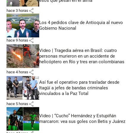
esos que pesan en el alma”
share
hace 3 horas
Los 4 pedidos clave de Antioquia al nuevo
Gobierno Nacional
share
hace 9 horas
Video | Tragedia aérea en Brasil: cuatro
personas murieron en un accidente de
helicóptero en Río y tres eran colombianas
share
hace 4 horas
Así fue el operativo para trasladar desde
Itagüí a jefes de bandas criminales
vinculados a la Paz Total
share
hace 5 horas
Video | “Cucho” Hernández y Estupiñán
marcaron: vea sus goles con Betis y Juárez