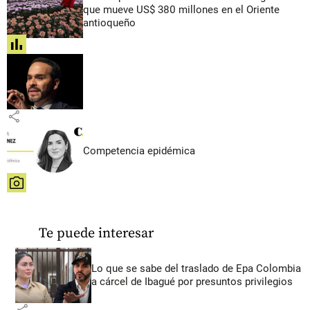
que mueve US$ 380 millones en el Oriente
antioqueño
share
share
Competencia epidémica
share
Te puede interesar
Lo que se sabe del traslado de Epa Colombia
a cárcel de Ibagué por presuntos privilegios