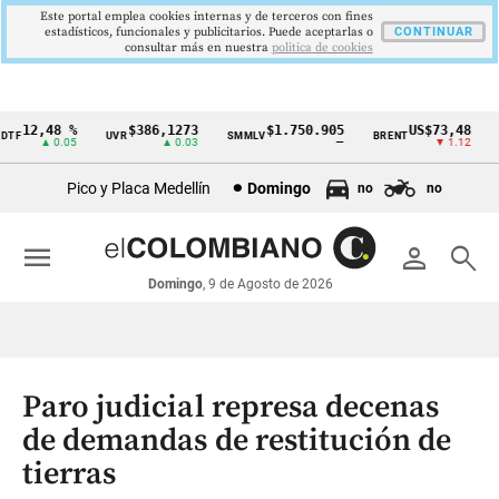
Este portal emplea cookies internas y de terceros con fines
estadísticos, funcionales y publicitarios. Puede aceptarlas o
CONTINUAR
consultar más en nuestra
politica de cookies
12,48 %
$386,1273
$1.750.905
US$73,48
TF
UVR
SMMLV
BRENT
O
Cintillo
▲ 0.05
▲ 0.03
—
▼ 1.12
de
Pico y Placa Medellín
Domingo
no
no
indicadores
económicos
menu
person
search
Colombia
Domingo
, 9 de Agosto de 2026
Paro judicial represa decenas
de demandas de restitución de
tierras