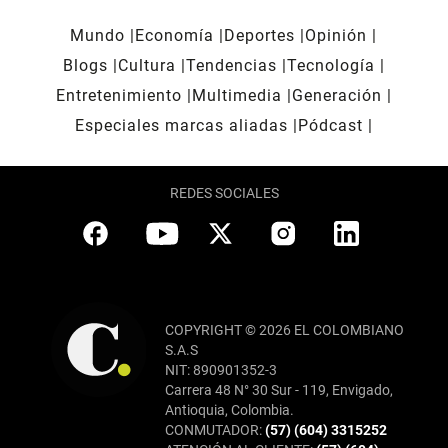
Mundo
Economía
Deportes
Opinión
Blogs
Cultura
Tendencias
Tecnología
Entretenimiento
Multimedia
Generación
Especiales marcas aliadas
Pódcast
REDES SOCIALES
COPYRIGHT © 2026 EL COLOMBIANO
S.A.S
NIT: 890901352-3
Carrera 48 N° 30 Sur - 119, Envigado,
Antioquia, Colombia.
CONMUTADOR:
(57) (604) 3315252