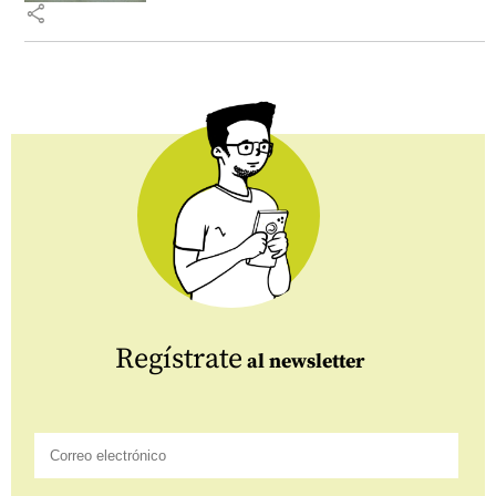
share
Regístrate
al newsletter