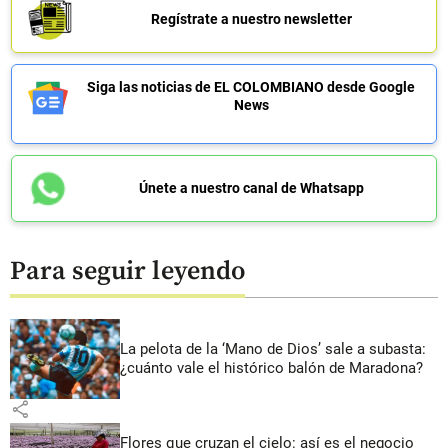
Regístrate a nuestro newsletter
Siga las noticias de EL COLOMBIANO desde Google
News
Únete a nuestro canal de Whatsapp
Para seguir leyendo
La pelota de la ‘Mano de Dios’ sale a subasta:
¿cuánto vale el histórico balón de Maradona?
share
Flores que cruzan el cielo: así es el negocio