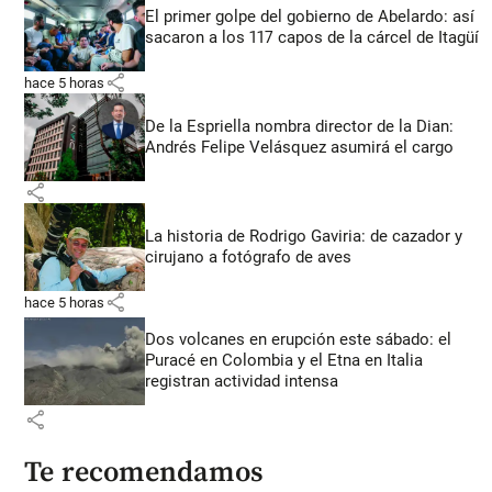
El primer golpe del gobierno de Abelardo: así
sacaron a los 117 capos de la cárcel de Itagüí
share
hace 5 horas
De la Espriella nombra director de la Dian:
Andrés Felipe Velásquez asumirá el cargo
share
La historia de Rodrigo Gaviria: de cazador y
cirujano a fotógrafo de aves
share
hace 5 horas
Dos volcanes en erupción este sábado: el
Puracé en Colombia y el Etna en Italia
registran actividad intensa
share
Te recomendamos