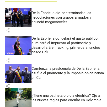
De la Espriella dio por terminadas las
negociaciones con grupos armados y
anunció megacárceles
share
De la Espriella congelará el gasto público,
eliminará el impuesto al patrimonio y
desarrollará el fracking: primeros anuncios
desde Cali
share
Comienza la presidencia de De la Espriella:
así fue el juramento y la imposición de banda
en Cali
share
¿Tiene una patineta o cicla eléctrica? Ojo a
las nuevas reglas para circular en Colombia