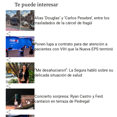
Te puede interesar
Alias ‘Douglas’ y ‘Carlos Pesebre’, entre los
trasladados de la cárcel de Itagüí
share
Ponen lupa a contrato para dar atención a
pacientes con VIH que la Nueva EPS terminó
share
“Me desahuciaron”: La Segura habló sobre su
delicada situación de salud
share
Concierto sorpresa: Ryan Castro y Feid
cantaron en terraza de Pedregal
share