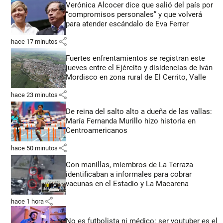
Verónica Alcocer dice que salió del país por
“compromisos personales” y que volverá
para atender escándalo de Eva Ferrer
share
hace 17 minutos
Fuertes enfrentamientos se registran este
jueves entre el Ejército y disidencias de Iván
Mordisco en zona rural de El Cerrito, Valle
share
hace 23 minutos
De reina del salto alto a dueña de las vallas:
María Fernanda Murillo hizo historia en
Centroamericanos
share
hace 50 minutos
Con manillas, miembros de La Terraza
identificaban a informales para cobrar
vacunas en el Estadio y La Macarena
share
hace 1 hora
No es futbolista ni médico: ser youtuber es el