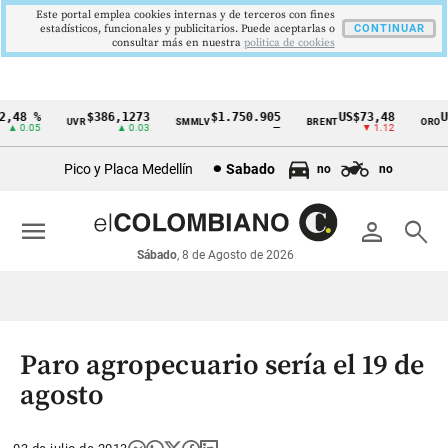
Este portal emplea cookies internas y de terceros con fines
estadísticos, funcionales y publicitarios. Puede aceptarlas o
CONTINUAR
consultar más en nuestra
politica de cookies
48 %
$386,1273
$1.750.905
US$73,48
US$
UVR
SMMLV
BRENT
ORO
Cintillo
 0.05
▲ 0.03
—
▼ 1.12
de
Pico y Placa Medellín
Sabado
no
no
indicadores
económicos
menu
person
search
Colombia
Sábado
, 8 de Agosto de 2026
Paro agropecuario sería el 19 de
agosto