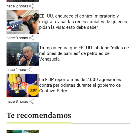
share
hace 2 horas
EE. UU. endurece el control migratorio y
exigirá revisar las redes sociales de quienes
pidan la visa: esto debe saber
share
hace 3 horas
Trump asegura que EE. UU. obtiene “miles de
millones de barriles” de petróleo de
Venezuela
share
hace 1 hora
La FLIP reportó más de 2.000 agresiones
contra periodistas durante el gobierno de
Gustavo Petro
share
hace 3 horas
Te recomendamos