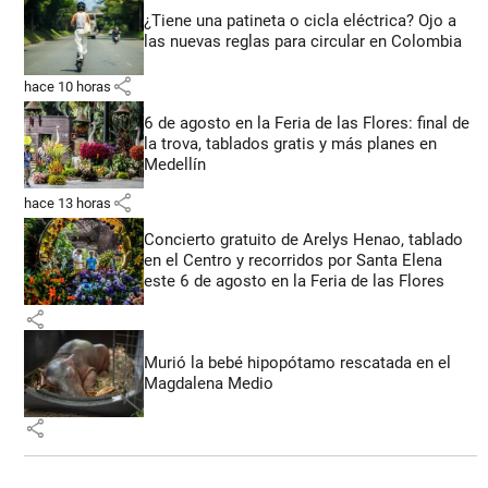
¿Tiene una patineta o cicla eléctrica? Ojo a
las nuevas reglas para circular en Colombia
share
hace 10 horas
6 de agosto en la Feria de las Flores: final de
la trova, tablados gratis y más planes en
Medellín
share
hace 13 horas
Concierto gratuito de Arelys Henao, tablado
en el Centro y recorridos por Santa Elena
este 6 de agosto en la Feria de las Flores
share
Murió la bebé hipopótamo rescatada en el
Magdalena Medio
share