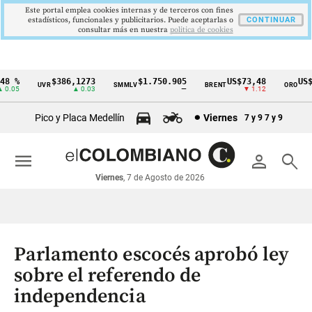
Este portal emplea cookies internas y de terceros con fines
estadísticos, funcionales y publicitarios. Puede aceptarlas o
CONTINUAR
consultar más en nuestra
politica de cookies
 %
$386,1273
$1.750.905
US$73,48
US$33
UVR
SMMLV
BRENT
ORO
Cintillo
.05
▲ 0.03
—
▼ 1.12
de
Pico y Placa Medellín
Viernes
7 y 9
7 y 9
indicadores
económicos
menu
person
search
Colombia
Viernes
, 7 de Agosto de 2026
Parlamento escocés aprobó ley
sobre el referendo de
independencia