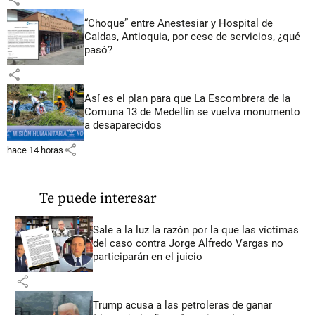
“Choque” entre Anestesiar y Hospital de
Caldas, Antioquia, por cese de servicios, ¿qué
pasó?
share
Así es el plan para que La Escombrera de la
Comuna 13 de Medellín se vuelva monumento
a desaparecidos
share
hace 14 horas
Te puede interesar
Sale a la luz la razón por la que las víctimas
del caso contra Jorge Alfredo Vargas no
participarán en el juicio
share
Trump acusa a las petroleras de ganar