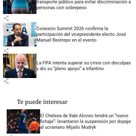
transporte público para evitar discriminación a
personas con sobrepeso
share
Conexión Summit 2026 confirma la
participación del vicepresidente electo José
Manuel Restrepo en el evento
share
La FIFA intenta superar su crisis con disculpas
y dio su “pleno apoyo” a Infantino
share
Te puede interesar
El Chelsea de Xabi Alonso tendrá un “nuevo
fichaje”: levantaron la suspensión por dopaje
al ucraniano Mijailo Mudryk