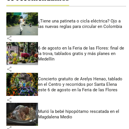
¿Tiene una patineta o cicla eléctrica? Ojo a
las nuevas reglas para circular en Colombia
share
6 de agosto en la Feria de las Flores: final de
la trova, tablados gratis y más planes en
Medellín
share
Concierto gratuito de Arelys Henao, tablado
en el Centro y recorridos por Santa Elena
este 6 de agosto en la Feria de las Flores
share
Murió la bebé hipopótamo rescatada en el
Magdalena Medio
share