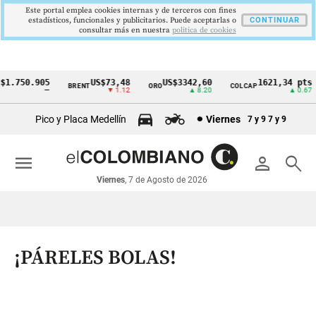
Este portal emplea cookies internas y de terceros con fines
estadísticos, funcionales y publicitarios. Puede aceptarlas o
CONTINUAR
consultar más en nuestra
politica de cookies
.750.905
US$73,48
US$3342,60
1621,34 pts
BRENT
ORO
COLCAP
Cintillo
—
▼ 1.12
▲ 8.20
▲ 0.67
de
Pico y Placa Medellín
Viernes
7 y 9
7 y 9
indicadores
económicos
menu
person
search
Colombia
Viernes
, 7 de Agosto de 2026
¡PÁRELES BOLAS!