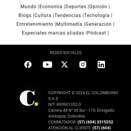
Mundo
Economía
Deportes
Opinión
Blogs
Cultura
Tendencias
Tecnología
Entretenimiento
Multimedia
Generación
Especiales marcas aliadas
Pódcast
REDES SOCIALES
COPYRIGHT © 2026 EL COLOMBIANO
S.A.S
NIT: 890901352-3
Carrera 48 N° 30 Sur - 119, Envigado,
Antioquia, Colombia.
CONMUTADOR:
(57) (604) 3315252
ATENCIÓN AL CLIENTE:
(57) (604)