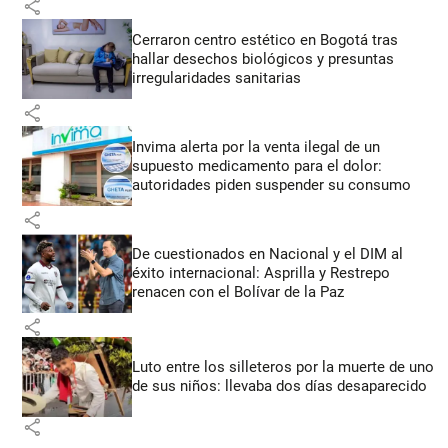
share
Cerraron centro estético en Bogotá tras
hallar desechos biológicos y presuntas
irregularidades sanitarias
share
Invima alerta por la venta ilegal de un
supuesto medicamento para el dolor:
autoridades piden suspender su consumo
share
De cuestionados en Nacional y el DIM al
éxito internacional: Asprilla y Restrepo
renacen con el Bolívar de la Paz
share
Luto entre los silleteros por la muerte de uno
de sus niños: llevaba dos días desaparecido
share