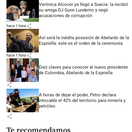
Verónica Alcocer ya llegó a Suecia: la recibió
su amiga DJ Gunn Lundemo y negó
acusaciones de corrupción
share
hace 1 hora
Así será la inédita posesión de Abelardo de la
Espriella: este es el orden de la ceremonia
share
hace 1 hora
Diez claves para conocer al nuevo presidente
de Colombia, Abelardo de la Espriella
share
A horas de dejar el poder, Petro declara
intocable el 42% del territorio para minería y
petróleo
share
Te recomendamos