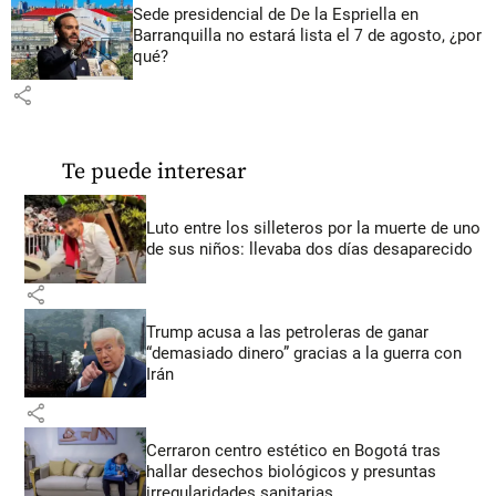
Sede presidencial de De la Espriella en
Barranquilla no estará lista el 7 de agosto, ¿por
qué?
share
Te puede interesar
Luto entre los silleteros por la muerte de uno
de sus niños: llevaba dos días desaparecido
share
Trump acusa a las petroleras de ganar
“demasiado dinero” gracias a la guerra con
Irán
share
Cerraron centro estético en Bogotá tras
hallar desechos biológicos y presuntas
irregularidades sanitarias