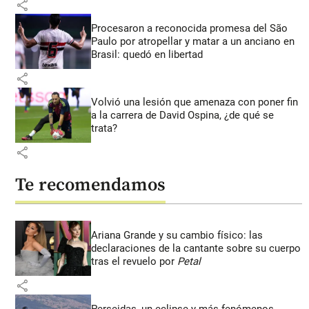
share
Procesaron a reconocida promesa del São
Paulo por atropellar y matar a un anciano en
Brasil: quedó en libertad
share
Volvió una lesión que amenaza con poner fin
a la carrera de David Ospina, ¿de qué se
trata?
share
Te recomendamos
Ariana Grande y su cambio físico: las
declaraciones de la cantante sobre su cuerpo
tras el revuelo por
Petal
share
Perseidas, un eclipse y más fenómenos