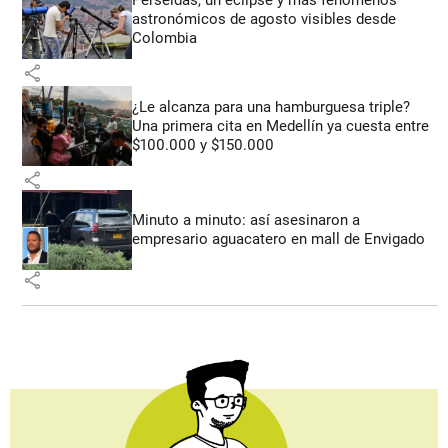
astronómicos de agosto visibles desde
Colombia
share
¿Le alcanza para una hamburguesa triple?
Una primera cita en Medellín ya cuesta entre
$100.000 y $150.000
share
Minuto a minuto: así asesinaron a
empresario aguacatero en mall de Envigado
share