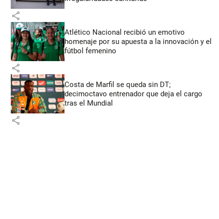
share
Atlético Nacional recibió un emotivo
homenaje por su apuesta a la innovación y el
fútbol femenino
share
Costa de Marfil se queda sin DT;
decimoctavo entrenador que deja el cargo
tras el Mundial
share