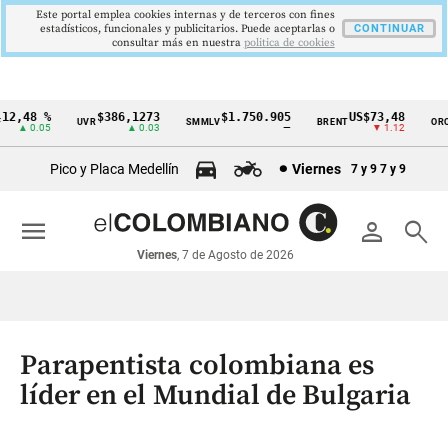
Este portal emplea cookies internas y de terceros con fines
estadísticos, funcionales y publicitarios. Puede aceptarlas o
CONTINUAR
consultar más en nuestra
politica de cookies
2,48 %
$386,1273
$1.750.905
US$73,48
U
UVR
SMMLV
BRENT
ORO
Cintillo
▲ 0.05
▲ 0.03
—
▼ 1.12
de
Pico y Placa Medellín
Viernes
7 y 9
7 y 9
indicadores
económicos
menu
person
search
Colombia
Viernes
, 7 de Agosto de 2026
Parapentista colombiana es
líder en el Mundial de Bulgaria