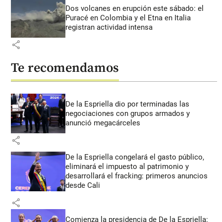
Dos volcanes en erupción este sábado: el
Puracé en Colombia y el Etna en Italia
registran actividad intensa
share
Te recomendamos
De la Espriella dio por terminadas las
negociaciones con grupos armados y
anunció megacárceles
share
De la Espriella congelará el gasto público,
eliminará el impuesto al patrimonio y
desarrollará el fracking: primeros anuncios
desde Cali
share
Comienza la presidencia de De la Espriella: