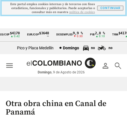
Este portal emplea cookies internas y de terceros con fines
estadísticos, funcionales y publicitarios. Puede aceptarlas o
CONTINUAR
consultar más en nuestra
politica de cookies
$4178
$3648
9,9 %
2,8 %
$4178,
/COP
EUR/COP
DESEMPLEO
PIB
TRM
Cintillo
▲ 0.42
—
▼ 0.30
▲ 0.10
▲ 0
de
Pico y Placa Medellín
Domingo
no
no
indicadores
económicos
menu
person
search
Colombia
Domingo
, 9 de Agosto de 2026
Otra obra china en Canal de
Panamá