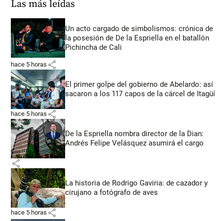
Las más leídas
Un acto cargado de simbolismos: crónica de
la posesión de De la Espriella en el batallón
Pichincha de Cali
share
hace 5 horas
El primer golpe del gobierno de Abelardo: así
sacaron a los 117 capos de la cárcel de Itagüí
share
hace 5 horas
De la Espriella nombra director de la Dian:
Andrés Felipe Velásquez asumirá el cargo
share
La historia de Rodrigo Gaviria: de cazador y
cirujano a fotógrafo de aves
share
hace 5 horas