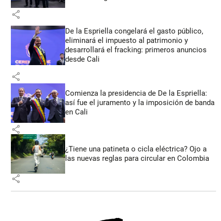
share
De la Espriella congelará el gasto público,
eliminará el impuesto al patrimonio y
desarrollará el fracking: primeros anuncios
desde Cali
share
Comienza la presidencia de De la Espriella:
así fue el juramento y la imposición de banda
en Cali
share
¿Tiene una patineta o cicla eléctrica? Ojo a
las nuevas reglas para circular en Colombia
share