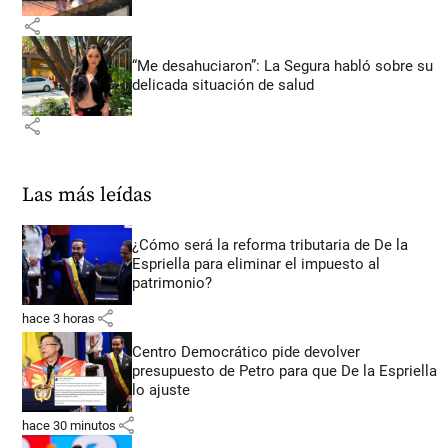
share
“Me desahuciaron”: La Segura habló sobre su
delicada situación de salud
share
Las más leídas
¿Cómo será la reforma tributaria de De la
Espriella para eliminar el impuesto al
patrimonio?
share
hace 3 horas
Centro Democrático pide devolver
presupuesto de Petro para que De la Espriella
lo ajuste
share
hace 30 minutos