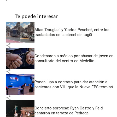
Te puede interesar
Alias ‘Douglas’ y ‘Carlos Pesebre’, entre los
trasladados de la cárcel de Itagüí
share
Condenaron a médico por abusar de joven en
consultorio del centro de Medellín
share
Ponen lupa a contrato para dar atención a
pacientes con VIH que la Nueva EPS terminó
share
Concierto sorpresa: Ryan Castro y Feid
cantaron en terraza de Pedregal