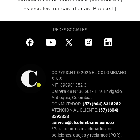
Especiales marcas aliadas
Pódcast
REDES SOCIALES
COPYRIGHT © 2026 EL COLOMBIANO
S.A.S
NIT: 890901352-3
Carrera 48 N° 30 Sur - 119, Envigado,
Antioquia, Colombia.
CONMUTADOR:
(57) (604) 3315252
ATENCIÓN AL CLIENTE:
(57) (604)
3393333
servicio@elcolombiano.com.co
*Para asuntos relacionados con
peticiones, quejas y reclamos (PQR),