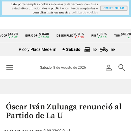
Este portal emplea cookies internas y de terceros con fines
estadísticos, funcionales y publicitarios. Puede aceptarlas o
CONTINUAR
consultar más en nuestra
politica de cookies
$4178
$3648
9,9 %
2,8 %
$4178,
COP
EUR/COP
DESEMPLEO
PIB
TRM
Cintillo
▲ 0.42
▲ 10.00
▼ 0.30
▲ 0.10
▲ 0.
de
Pico y Placa Medellín
Sabado
no
no
indicadores
económicos
menu
person
search
Sábado
, 8 de Agosto de 2026
Colombia
Óscar Iván Zuluaga renunció al
Partido de La U