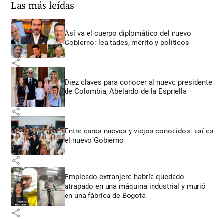
Las más leídas
Así va el cuerpo diplomático del nuevo
Gobierno: lealtades, mérito y políticos
share
Diez claves para conocer al nuevo presidente
de Colombia, Abelardo de la Espriella
share
Entre caras nuevas y viejos conocidos: así es
el nuevo Gobierno
share
Empleado extranjero habría quedado
atrapado en una máquina industrial y murió
en una fábrica de Bogotá
share