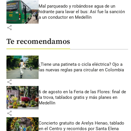
Mal parqueado y robándose agua de un
hidrante para lavar el bus: Así fue la sanción
a un conductor en Medellín
share
Te recomendamos
¿Tiene una patineta o cicla eléctrica? Ojo a
las nuevas reglas para circular en Colombia
share
6 de agosto en la Feria de las Flores: final de
la trova, tablados gratis y más planes en
Medellín
share
Concierto gratuito de Arelys Henao, tablado
en el Centro y recorridos por Santa Elena