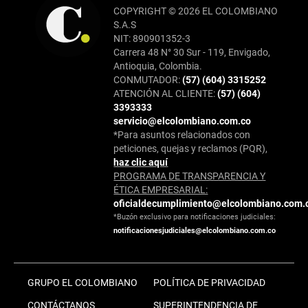
COPYRIGHT © 2026 EL COLOMBIANO
S.A.S
NIT: 890901352-3
Carrera 48 N° 30 Sur - 119, Envigado,
Antioquia, Colombia.
CONMUTADOR:
(57) (604) 3315252
ATENCIÓN AL CLIENTE:
(57) (604)
3393333
servicio@elcolombiano.com.co
*Para asuntos relacionados con
peticiones, quejas y reclamos (PQR),
haz clic aquí
PROGRAMA DE TRANSPARENCIA Y
ÉTICA EMPRESARIAL:
oficialdecumplimiento@elcolombiano.com.
*Buzón exclusivo para notificaciones judiciales:
notificacionesjudiciales@elcolombiano.com.co
GRUPO EL COLOMBIANO
POLÍTICA DE PRIVACIDAD
CONTÁCTANOS
SUPERINTENDENCIA DE