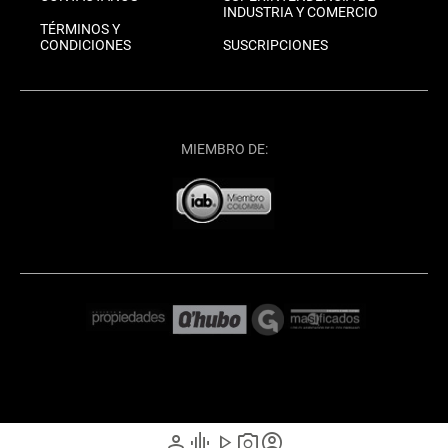
INDUSTRIA Y COMERCIO
TÉRMINOS Y
CONDICIONES
SUSCRIPCIONES
MIEMBRO DE:
person
graphic_eq
play_arrow
photo_camera
account_circle