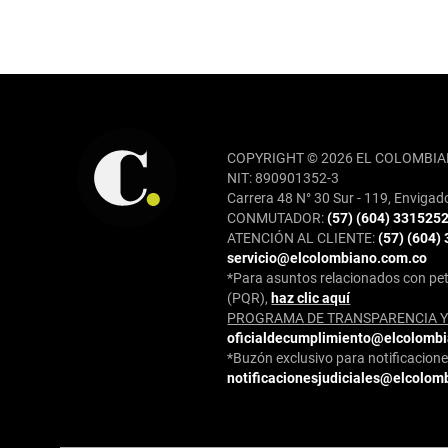
REDES SOCIALES
COPYRIGHT © 2026 EL COLOMBIA
NIT: 890901352-3
Carrera 48 N° 30 Sur - 119, Envigad
CONMUTADOR:
(57) (604) 331525
ATENCIÓN AL CLIENTE:
(57) (604)
servicio@elcolombiano.com.co
*Para asuntos relacionados con pet
(PQR),
haz clic aquí
PROGRAMA DE TRANSPARENCIA Y 
oficialdecumplimiento@elcolomb
*Buzón exclusivo para notificaciones
notificacionesjudiciales@elcolom