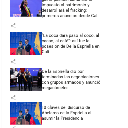
impuesto al patrimonio y
desarrollará el fracking:
primeros anuncios desde Cali
share
“La coca dará paso al coco, al
cacao, al café”: así fue la
posesión de De la Espriella en
Cali
share
De la Espriella dio por
terminadas las negociaciones
con grupos armados y anunció
megacárceles
share
10 claves del discurso de
Abelardo de la Espriella al
asumir la Presidencia