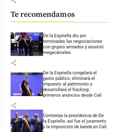
share
Te recomendamos
De la Espriella dio por
terminadas las negociaciones
con grupos armados y anunció
megacárceles
share
De la Espriella congelará el
gasto público, eliminará el
impuesto al patrimonio y
desarrollará el fracking:
primeros anuncios desde Cali
share
Comienza la presidencia de De
la Espriella: así fue el juramento
y la imposición de banda en Cali