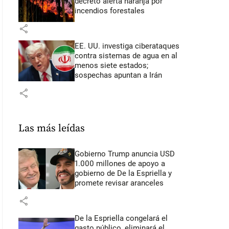
decretó alerta naranja por
incendios forestales
share
EE. UU. investiga ciberataques
contra sistemas de agua en al
menos siete estados;
sospechas apuntan a Irán
share
Las más leídas
Gobierno Trump anuncia USD
1.000 millones de apoyo a
gobierno de De la Espriella y
promete revisar aranceles
share
De la Espriella congelará el
gasto público, eliminará el