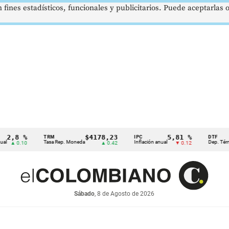
 fines estadísticos, funcionales y publicitarios. Puede aceptarlas
,8 %
$4178,23
5,81 %
TRM
IPC
DTF
Tasa Rep. Moneda
Inflación anual
Dep. Término F
 0.10
▲ 0.42
▼ 0.12
Sábado
, 8 de Agosto de 2026