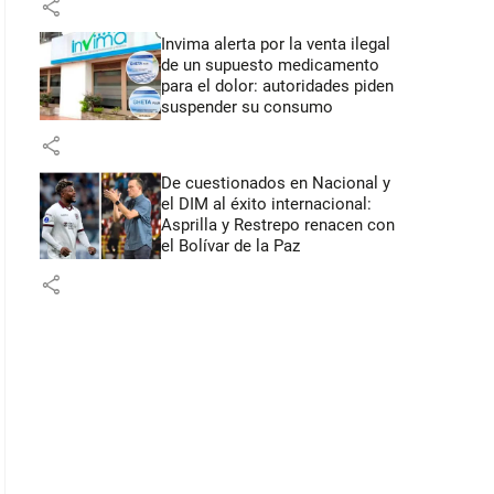
share
Invima alerta por la venta ilegal
de un supuesto medicamento
para el dolor: autoridades piden
suspender su consumo
share
De cuestionados en Nacional y
el DIM al éxito internacional:
Asprilla y Restrepo renacen con
el Bolívar de la Paz
share