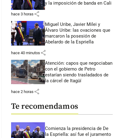
y la imposición de banda en Cali
share
hace 3 horas
Miguel Uribe, Javier Milei y
Álvaro Uribe: las ovaciones que
marcaron la posesión de
Abelardo de la Espriella
share
hace 40 minutos
Atención: capos que negociaban
con el gobierno de Petro
estarían siendo trasladados de
la cárcel de Itagüí
share
hace 2 horas
Te recomendamos
Comienza la presidencia de De
la Espriella: así fue el juramento