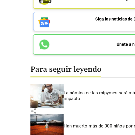
Siga las noticias 
Únete a n
Para seguir leyendo
La nómina de las mipymes será más
impacto
share
Han muerto más de 300 niños por 