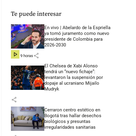
Te puede interesar
En vivo | Abelardo de la Espriella
ya tomó juramento como nuevo
presidente de Colombia para
2026-2030
share
hace 9 horas
El Chelsea de Xabi Alonso
tendrá un “nuevo fichaje”:
levantaron la suspensión por
dopaje al ucraniano Mijailo
Mudryk
share
Cerraron centro estético en
Bogotá tras hallar desechos
biológicos y presuntas
irregularidades sanitarias