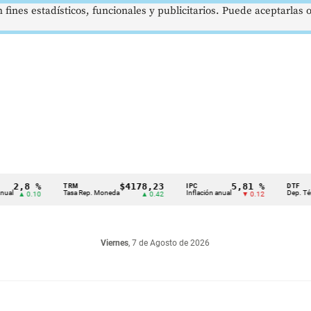
 fines estadísticos, funcionales y publicitarios. Puede aceptarlas
8 %
$4178,23
5,81 %
TRM
IPC
DTF
Tasa Rep. Moneda
Inflación anual
Dep. Término Fi
 0.10
▲ 0.42
▼ 0.12
Viernes
, 7 de Agosto de 2026