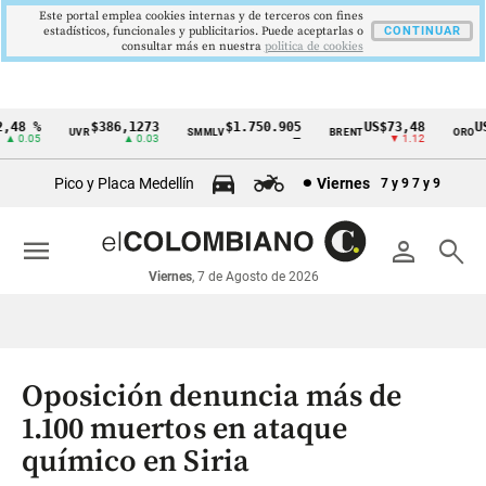
Este portal emplea cookies internas y de terceros con fines
estadísticos, funcionales y publicitarios. Puede aceptarlas o
CONTINUAR
consultar más en nuestra
politica de cookies
48 %
$386,1273
$1.750.905
US$73,48
US$
UVR
SMMLV
BRENT
ORO
Cintillo
 0.05
▲ 0.03
—
▼ 1.12
de
Pico y Placa Medellín
Viernes
7 y 9
7 y 9
indicadores
económicos
menu
person
search
Colombia
Viernes
, 7 de Agosto de 2026
Oposición denuncia más de
1.100 muertos en ataque
químico en Siria