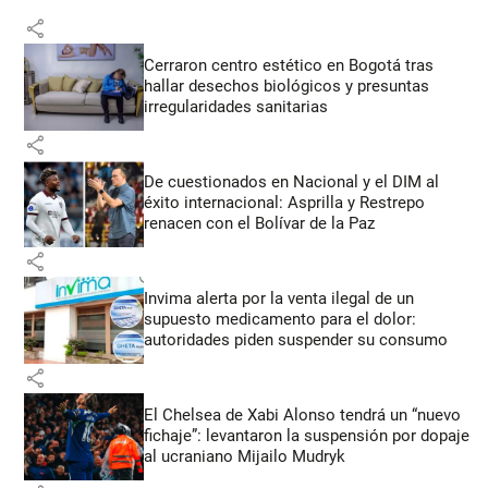
share
Cerraron centro estético en Bogotá tras
hallar desechos biológicos y presuntas
irregularidades sanitarias
share
De cuestionados en Nacional y el DIM al
éxito internacional: Asprilla y Restrepo
renacen con el Bolívar de la Paz
share
Invima alerta por la venta ilegal de un
supuesto medicamento para el dolor:
autoridades piden suspender su consumo
share
El Chelsea de Xabi Alonso tendrá un “nuevo
fichaje”: levantaron la suspensión por dopaje
al ucraniano Mijailo Mudryk