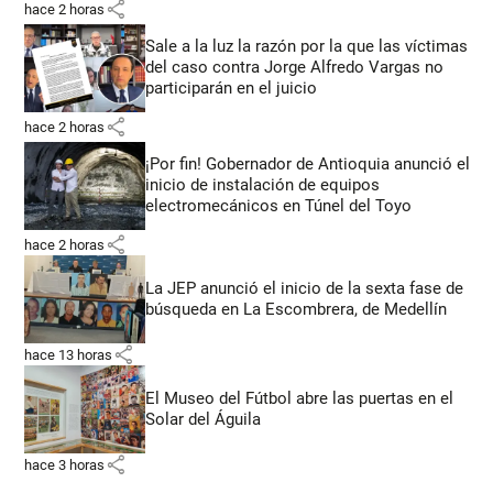
share
hace 2 horas
Sale a la luz la razón por la que las víctimas
del caso contra Jorge Alfredo Vargas no
participarán en el juicio
share
hace 2 horas
¡Por fin! Gobernador de Antioquia anunció el
inicio de instalación de equipos
electromecánicos en Túnel del Toyo
share
hace 2 horas
La JEP anunció el inicio de la sexta fase de
búsqueda en La Escombrera, de Medellín
share
hace 13 horas
El Museo del Fútbol abre las puertas en el
Solar del Águila
share
hace 3 horas