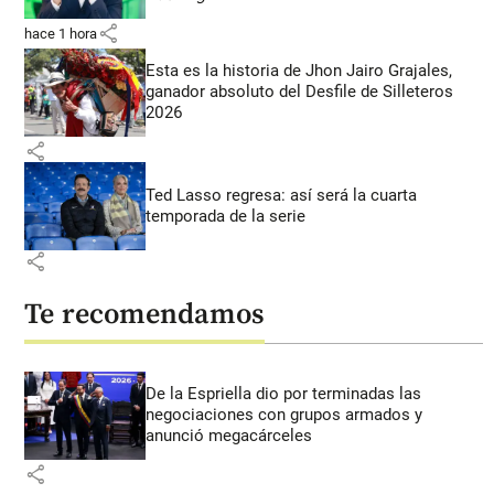
share
hace 1 hora
Esta es la historia de Jhon Jairo Grajales,
ganador absoluto del Desfile de Silleteros
2026
share
Ted Lasso regresa: así será la cuarta
temporada de la serie
share
Te recomendamos
De la Espriella dio por terminadas las
negociaciones con grupos armados y
anunció megacárceles
share