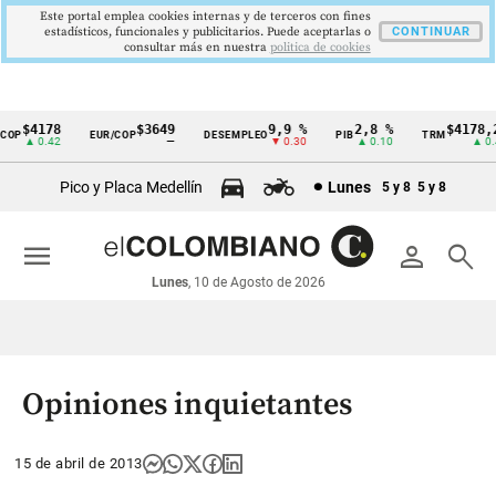
Este portal emplea cookies internas y de terceros con fines
estadísticos, funcionales y publicitarios. Puede aceptarlas o
CONTINUAR
consultar más en nuestra
politica de cookies
$4178
$3649
9,9 %
2,8 %
$4178,23
OP
EUR/COP
DESEMPLEO
PIB
TRM
Cintillo
▲ 0.42
—
▼ 0.30
▲ 0.10
▲ 0.42
de
Pico y Placa Medellín
Lunes
5 y 8
5 y 8
indicadores
económicos
menu
person
search
Colombia
Lunes
, 10 de Agosto de 2026
Opiniones inquietantes
15 de abril de 2013