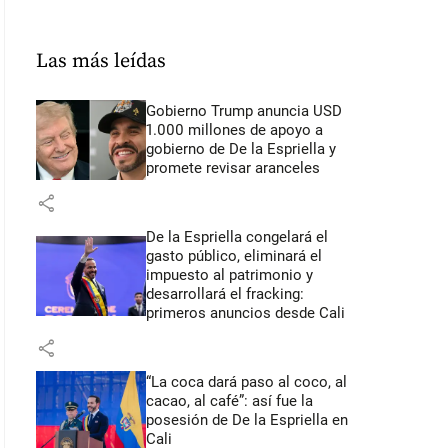
Las más leídas
Gobierno Trump anuncia USD
1.000 millones de apoyo a
gobierno de De la Espriella y
promete revisar aranceles
share
De la Espriella congelará el
gasto público, eliminará el
impuesto al patrimonio y
desarrollará el fracking:
primeros anuncios desde Cali
share
“La coca dará paso al coco, al
cacao, al café”: así fue la
posesión de De la Espriella en
Cali