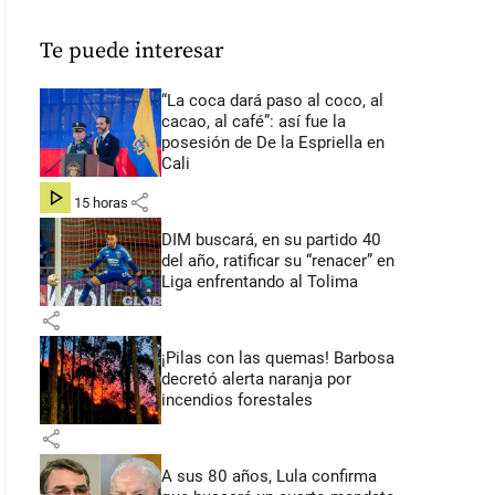
Te puede interesar
“La coca dará paso al coco, al
cacao, al café”: así fue la
posesión de De la Espriella en
Cali
share
hace 15 horas
DIM buscará, en su partido 40
del año, ratificar su “renacer” en
Liga enfrentando al Tolima
share
¡Pilas con las quemas! Barbosa
decretó alerta naranja por
incendios forestales
share
A sus 80 años, Lula confirma