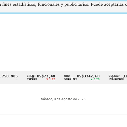
 fines estadísticos, funcionales y publicitarios. Puede aceptarlas
0.905
US$73,48
US$3342,60
1621,
BRENT
ORO
COLCAP
Petróleo
Onza Troy
Índ. Bursátil
—
▼ 1.12
▲ 8.20
Sábado
, 8 de Agosto de 2026