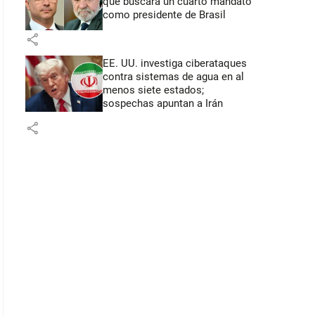
que buscará un cuarto mandato
como presidente de Brasil
share
EE. UU. investiga ciberataques
contra sistemas de agua en al
menos siete estados;
sospechas apuntan a Irán
share