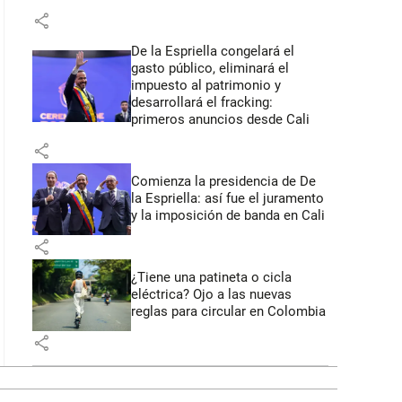
share
De la Espriella congelará el
gasto público, eliminará el
impuesto al patrimonio y
desarrollará el fracking:
primeros anuncios desde Cali
share
Comienza la presidencia de De
la Espriella: así fue el juramento
y la imposición de banda en Cali
share
¿Tiene una patineta o cicla
eléctrica? Ojo a las nuevas
reglas para circular en Colombia
share