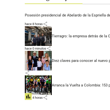
Posesión presidencial de Abelardo de la Espriella d
share
hace 8 horas
Tierragro: la empresa detrás de la
share
hace 0 minutos
Diez claves para conocer al nuevo 
share
Arranca la Vuelta a Colombia: 153 p
share
hace 4 horas