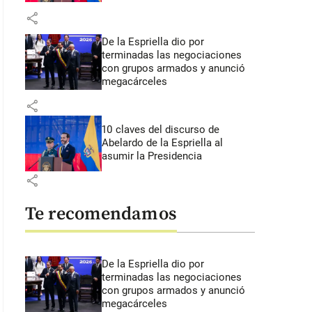
share
De la Espriella dio por
terminadas las negociaciones
con grupos armados y anunció
megacárceles
share
10 claves del discurso de
Abelardo de la Espriella al
asumir la Presidencia
share
Te recomendamos
De la Espriella dio por
terminadas las negociaciones
con grupos armados y anunció
megacárceles