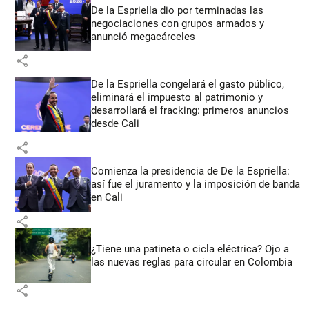
De la Espriella dio por terminadas las
negociaciones con grupos armados y
anunció megacárceles
share
De la Espriella congelará el gasto público,
eliminará el impuesto al patrimonio y
desarrollará el fracking: primeros anuncios
desde Cali
share
Comienza la presidencia de De la Espriella:
así fue el juramento y la imposición de banda
en Cali
share
¿Tiene una patineta o cicla eléctrica? Ojo a
las nuevas reglas para circular en Colombia
share