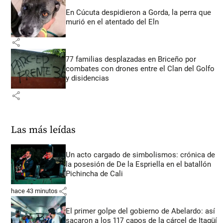
En Cúcuta despidieron a Gorda, la perra que
murió en el atentado del Eln
share
77 familias desplazadas en Briceño por
combates con drones entre el Clan del Golfo
y disidencias
share
Las más leídas
Un acto cargado de simbolismos: crónica de
la posesión de De la Espriella en el batallón
Pichincha de Cali
share
hace 43 minutos
El primer golpe del gobierno de Abelardo: así
sacaron a los 117 capos de la cárcel de Itagüí