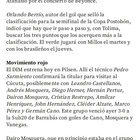
Atanasio por el concierto de Beyoncé.
Orlando Berrío,
autor del gol que selló la
clasificación para la semifinal de la Copa Postobón,
indicó que hay que ir paso a paso y, con Tolima,
buscar los tres puntos que los acerquen más a la
clasificación. El verde jugará con Millos el martes y
con los brasileños el jueves.
Movimiento rojo
El DIM entrena hoy en Pilsen. Allí el técnico
Pedro
Sarmiento
confirmará la titular para visitar al
Cúcuta, posiblemente con
Leandro Castellanos,
Andrés Mosquera, Diego Herner, Hernán Pertuz,
Dairon Mosquera, Cristian Restrepo, Amílcar
Henríquez, John Hernández, Cléider Alzate, Marco
Pérez y Germán Cano
. Este grupo venció ayer 3-0 a
la Sub20 de Barrabás con goles de Cano, Mosquera y
Vanegas.
Dairo Mosquera, que en principio estaba en el grupo