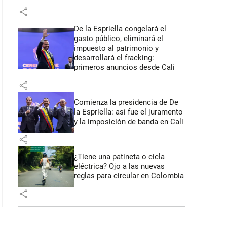
share
De la Espriella congelará el
gasto público, eliminará el
impuesto al patrimonio y
desarrollará el fracking:
primeros anuncios desde Cali
share
Comienza la presidencia de De
la Espriella: así fue el juramento
y la imposición de banda en Cali
share
¿Tiene una patineta o cicla
eléctrica? Ojo a las nuevas
reglas para circular en Colombia
share