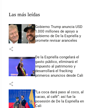
Las más leídas
Gobierno Trump anuncia USD
1.000 millones de apoyo a
gobierno de De la Espriella y
promete revisar aranceles
share
De la Espriella congelará el
gasto público, eliminará el
impuesto al patrimonio y
desarrollará el fracking:
primeros anuncios desde Cali
share
“La coca dará paso al coco, al
cacao, al café”: así fue la
posesión de De la Espriella en
Cali