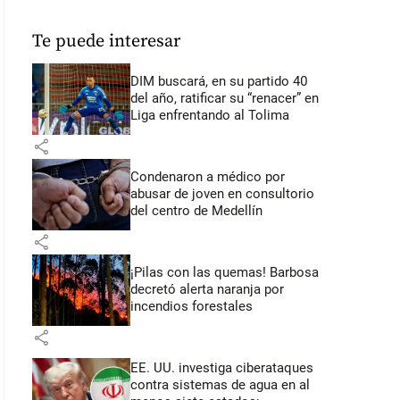
Te puede interesar
DIM buscará, en su partido 40
del año, ratificar su “renacer” en
Liga enfrentando al Tolima
share
Condenaron a médico por
abusar de joven en consultorio
del centro de Medellín
share
¡Pilas con las quemas! Barbosa
decretó alerta naranja por
incendios forestales
share
EE. UU. investiga ciberataques
contra sistemas de agua en al