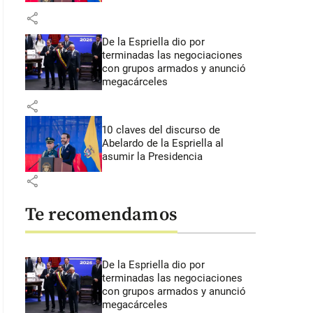
share
De la Espriella dio por
terminadas las negociaciones
con grupos armados y anunció
megacárceles
share
10 claves del discurso de
Abelardo de la Espriella al
asumir la Presidencia
share
Te recomendamos
De la Espriella dio por
terminadas las negociaciones
con grupos armados y anunció
megacárceles