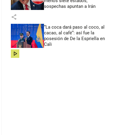
menos siete estados;
sospechas apuntan a Irán
share
“La coca dará paso al coco, al
cacao, al café”: así fue la
posesión de De la Espriella en
Cali
share