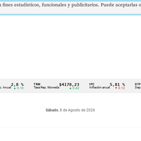
 fines estadísticos, funcionales y publicitarios. Puede aceptarlas
2,8 %
$4178,23
5,81 %
TRM
IPC
DTF
Tasa Rep. Moneda
Inflación anual
Dep. Término
▲ 0.10
▲ 0.42
▼ 0.12
Sábado
, 8 de Agosto de 2026