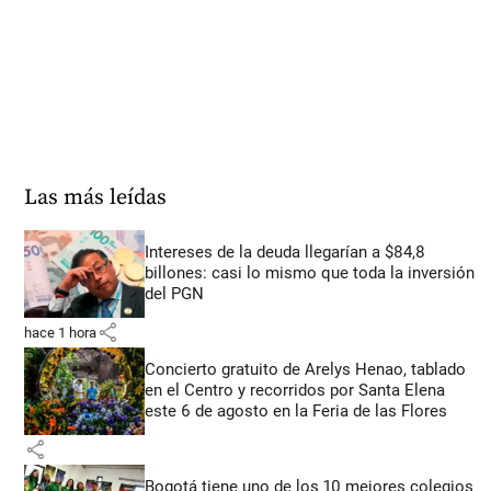
Las más leídas
Intereses de la deuda llegarían a $84,8
billones: casi lo mismo que toda la inversión
del PGN
share
hace 1 hora
Concierto gratuito de Arelys Henao, tablado
en el Centro y recorridos por Santa Elena
este 6 de agosto en la Feria de las Flores
share
Bogotá tiene uno de los 10 mejores colegios