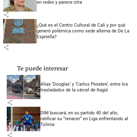
en redes y parece otra
share
¿Qué es el Centro Cultural de Cali y por qué
generó polémica como sede alterna de De La
Espriella?
share
Te puede interesar
Alias ‘Douglas’ y ‘Carlos Pesebre’, entre los
trasladados de la cárcel de Itagüí
share
DIM buscará, en su partido 40 del año,
ratificar su “renacer” en Liga enfrentando al
Tolima
share