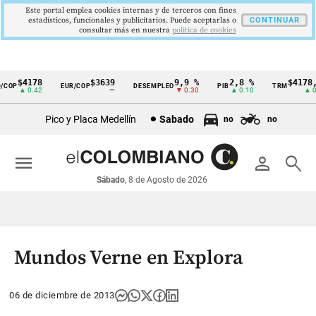
Este portal emplea cookies internas y de terceros con fines
estadísticos, funcionales y publicitarios. Puede aceptarlas o
CONTINUAR
consultar más en nuestra
politica de cookies
$4178
$3639
9,9 %
2,8 %
$4178,2
COP
EUR/COP
DESEMPLEO
PIB
TRM
Cintillo
▲ 0.42
—
▼ 0.30
▲ 0.10
▲ 0.4
de
Pico y Placa Medellín
Sabado
no
no
indicadores
económicos
menu
person
search
Colombia
Sábado
, 8 de Agosto de 2026
Mundos Verne en Explora
06 de diciembre de 2013