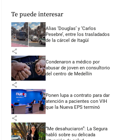
Te puede interesar
Alias ‘Douglas’ y ‘Carlos
Pesebre’, entre los trasladados
de la cárcel de Itagüí
share
Condenaron a médico por
abusar de joven en consultorio
del centro de Medellín
share
Ponen lupa a contrato para dar
atención a pacientes con VIH
que la Nueva EPS terminó
share
“Me desahuciaron”: La Segura
habló sobre su delicada