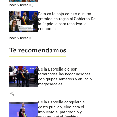
share
hace 2 horas
Esta es la hoja de ruta que los
gremios entregan al Gobierno De
la Espriella para reactivar la
economía
share
hace 2 horas
Te recomendamos
De la Espriella dio por
terminadas las negociaciones
con grupos armados y anunció
megacárceles
share
De la Espriella congelará el
gasto público, eliminará el
impuesto al patrimonio y