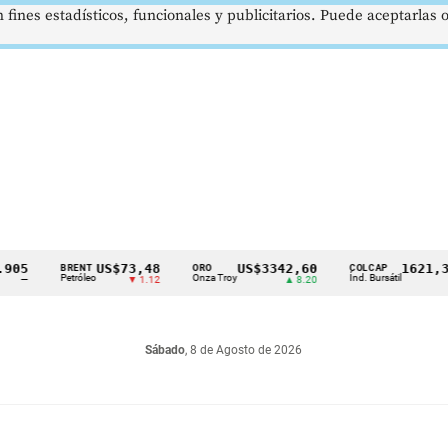
 fines estadísticos, funcionales y publicitarios. Puede aceptarlas
US$73,48
US$3342,60
1621,34 p
BRENT
ORO
COLCAP
Petróleo
Onza Troy
Índ. Bursátil
▼ 1.12
▲ 8.20
▲ 0
Sábado
, 8 de Agosto de 2026