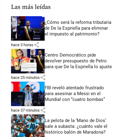
Las más leídas
¿Cómo será la reforma tributaria
de De la Espriella para eliminar
el impuesto al patrimonio?
share
hace 3 horas
Centro Democrático pide
devolver presupuesto de Petro
para que De la Espriella lo ajuste
share
hace 25 minutos
FBI reveló atentado frustrado
para asesinar a Messi en el
Mundial con “cuatro bombas”
share
hace 37 minutos
La pelota de la ‘Mano de Dios’
sale a subasta: ¿cuánto vale el
histórico balón de Maradona?