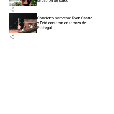
situación de salud
share
Concierto sorpresa: Ryan Castro
y Feid cantaron en terraza de
Pedregal
share