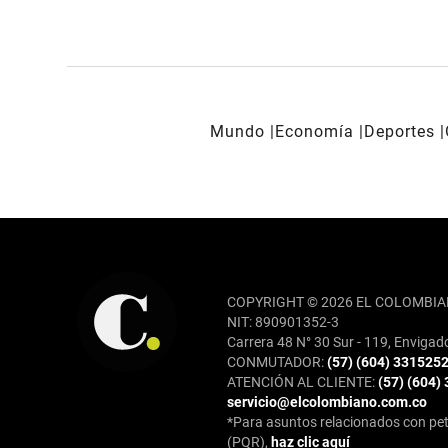
Mundo
Economía
Deportes
REDES SOCIALES
COPYRIGHT © 2026 EL COLOMBIA
NIT: 890901352-3
Carrera 48 N° 30 Sur - 119, Envigad
CONMUTADOR:
(57) (604) 331525
ATENCIÓN AL CLIENTE:
(57) (604)
servicio@elcolombiano.com.co
*Para asuntos relacionados con pet
(PQR),
haz clic aquí