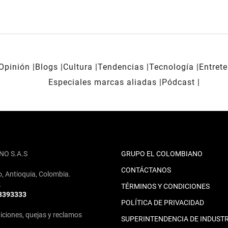
Opinión
Blogs
Cultura
Tendencias
Tecnología
Entret
Especiales marcas aliadas
Pódcast
NO S.A.S
GRUPO EL COLOMBIANO
CONTÁCTANOS
o, Antioquia, Colombia.
2
TÉRMINOS Y CONDICIONES
 3393333
POLÍTICA DE PRIVACIDAD
iciones, quejas y reclamos
SUPERINTENDENCIA DE INDUSTR