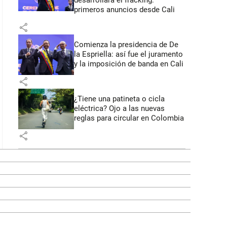
desarrollará el fracking:
primeros anuncios desde Cali
share
Comienza la presidencia de De
la Espriella: así fue el juramento
y la imposición de banda en Cali
share
¿Tiene una patineta o cicla
eléctrica? Ojo a las nuevas
reglas para circular en Colombia
share