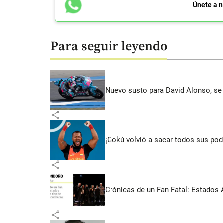
Únete a n
Para seguir leyendo
Nuevo susto para David Alonso, se 
share
¡Gokú volvió a sacar todos sus po
share
Crónicas de un Fan Fatal: Estados 
share