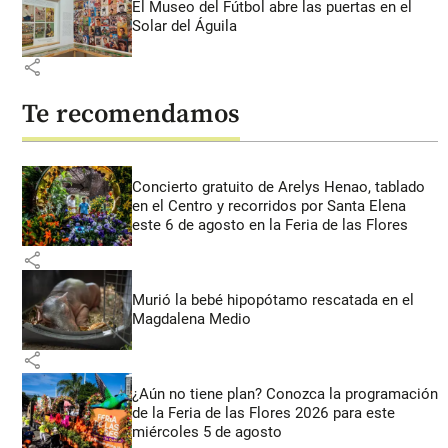
El Museo del Fútbol abre las puertas en el
Solar del Águila
share
Te recomendamos
Concierto gratuito de Arelys Henao, tablado
en el Centro y recorridos por Santa Elena
este 6 de agosto en la Feria de las Flores
share
Murió la bebé hipopótamo rescatada en el
Magdalena Medio
share
¿Aún no tiene plan? Conozca la programación
de la Feria de las Flores 2026 para este
miércoles 5 de agosto