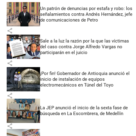
Un patrón de denuncias por estafa y robo: los
señalamientos contra Andrés Hernández, jefe
de comunicaciones de Petro
share
Sale a la luz la razón por la que las víctimas
del caso contra Jorge Alfredo Vargas no
participarán en el juicio
share
¡Por fin! Gobernador de Antioquia anunció el
inicio de instalación de equipos
electromecánicos en Túnel del Toyo
share
La JEP anunció el inicio de la sexta fase de
búsqueda en La Escombrera, de Medellín
share