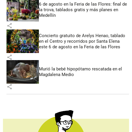
6 de agosto en la Feria de las Flores: final de
la trova, tablados gratis y más planes en
Medellín
share
Concierto gratuito de Arelys Henao, tablado
en el Centro y recorridos por Santa Elena
este 6 de agosto en la Feria de las Flores
share
Murió la bebé hipopótamo rescatada en el
Magdalena Medio
share