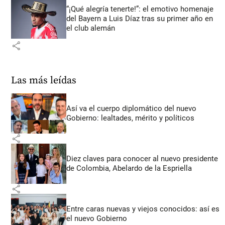
“¡Qué alegría tenerte!”: el emotivo homenaje
del Bayern a Luis Díaz tras su primer año en
el club alemán
share
Las más leídas
Así va el cuerpo diplomático del nuevo
Gobierno: lealtades, mérito y políticos
share
Diez claves para conocer al nuevo presidente
de Colombia, Abelardo de la Espriella
share
Entre caras nuevas y viejos conocidos: así es
el nuevo Gobierno