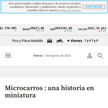
Este portal emplea cookies internas y de terceros con fines
estadísticos, funcionales y publicitarios. Puede aceptarlas o
CONTINUAR
consultar más en nuestra
politica de cookies
.750.905
US$73,48
US$3342,60
1621,34 pts
BRENT
ORO
COLCAP
Cintillo
—
▼ 1.12
▲ 8.20
▲ 0.67
de
Pico y Placa Medellín
Viernes
7 y 9
7 y 9
indicadores
económicos
menu
person
search
Viernes
, 7 de Agosto de 2026
Colombia
Microcarros : una historia en
miniatura