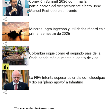
Conexión Summit 2026 confirma la
participación del vicepresidente electo José
Manuel Restrepo en el evento
share
Mineros logra ingresos y utilidades récord en el
primer semestre de 2026
share
Colombia sigue como el segundo país de la
Ocde donde más aumenta el costo de vida
share
La FIFA intenta superar su crisis con disculpas
y dio su “pleno apoyo” a Infantino
share