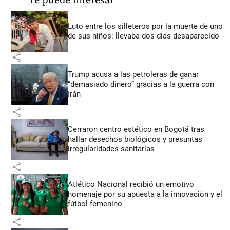
Te puede interesar
Luto entre los silleteros por la muerte de uno
de sus niños: llevaba dos días desaparecido
share
Trump acusa a las petroleras de ganar
“demasiado dinero” gracias a la guerra con
Irán
share
Cerraron centro estético en Bogotá tras
hallar desechos biológicos y presuntas
irregularidades sanitarias
share
Atlético Nacional recibió un emotivo
homenaje por su apuesta a la innovación y el
fútbol femenino
share