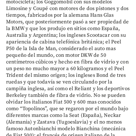
motocicleta; los Goggomobil con sus modelos
Limosine y Coupé con motores de dos pistones y dos
tiempos, fabricados por la alemana Hans Glas
Motors, que posteriormente pasó a ser propiedad de
la BMW y que los produjo en sitios como España,
Australia y Argentina; los ingleses Scootacar con su
apariencia de cabina telefónica británica; el Peel
P50 de la Isla de Man, considerado el auto mas
pequeño del mundo, con motor DKW de 50
centímetros cúbicos y hecho en fibra de vidrio y con
un peso no mucho mayor a 60 kilogramos y el Peel
Trident del mismo origen; los ingleses Bond de tres
ruedas y que todavía se ven circulando por la
campiña inglesa, así como el Reliant y los deportivos
Berkeley también de fibra de vidrio. No se pueden
olvidar los italianos Fiat 500 y 600 mas conocidos
como “Topolinos”, que se regaron por el mundo bajo
diferentes marcas como la Seat (España), Neckar
(Alemania) y Zastava (Yugoeslavia) y el no menos
famoso Autonbianchi modelo Bianchina (mecánica
de Fiat 500); el francés de origen italiano de la