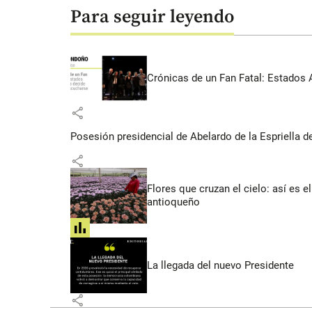
Para seguir leyendo
Crónicas de un Fan Fatal: Estados 
share
Posesión presidencial de Abelardo de la Espriella d
share
Flores que cruzan el cielo: así es
antioqueño
share
La llegada del nuevo Presidente
share