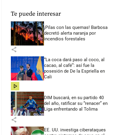
Te puede interesar
¡Pilas con las quemas! Barbosa
decretó alerta naranja por
incendios forestales
share
“La coca dará paso al coco, al
cacao, al café”: así fue la
posesión de De la Espriella en
Cali
share
DIM buscará, en su partido 40
del año, ratificar su “renacer” en
Liga enfrentando al Tolima
share
EE. UU. investiga ciberataques