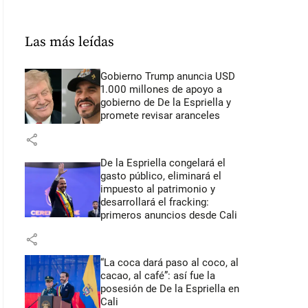
Las más leídas
Gobierno Trump anuncia USD
1.000 millones de apoyo a
gobierno de De la Espriella y
promete revisar aranceles
share
De la Espriella congelará el
gasto público, eliminará el
impuesto al patrimonio y
desarrollará el fracking:
primeros anuncios desde Cali
share
“La coca dará paso al coco, al
cacao, al café”: así fue la
posesión de De la Espriella en
Cali