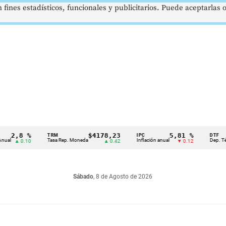
 fines estadísticos, funcionales y publicitarios. Puede aceptarlas
,8 %
$4178,23
5,81 %
TRM
IPC
DTF
Tasa Rep. Moneda
Inflación anual
Dep. Término F
▲ 0.10
▲ 0.42
▼ 0.12
Sábado
, 8 de Agosto de 2026