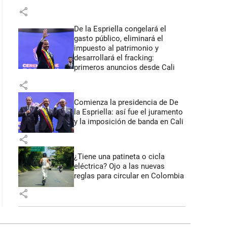
share
De la Espriella congelará el
gasto público, eliminará el
impuesto al patrimonio y
desarrollará el fracking:
primeros anuncios desde Cali
share
Comienza la presidencia de De
la Espriella: así fue el juramento
y la imposición de banda en Cali
share
¿Tiene una patineta o cicla
eléctrica? Ojo a las nuevas
reglas para circular en Colombia
share