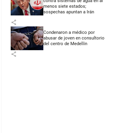
contra sistemas de agua en al
menos siete estados;
sospechas apuntan a Irán
share
Condenaron a médico por
abusar de joven en consultorio
del centro de Medellín
share