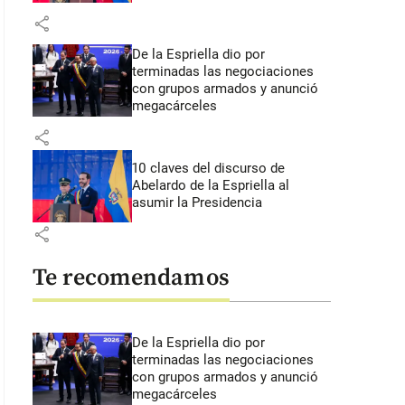
share
De la Espriella dio por
terminadas las negociaciones
con grupos armados y anunció
megacárceles
share
10 claves del discurso de
Abelardo de la Espriella al
asumir la Presidencia
share
Te recomendamos
De la Espriella dio por
terminadas las negociaciones
con grupos armados y anunció
megacárceles