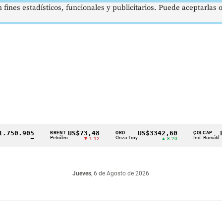
 fines estadísticos, funcionales y publicitarios. Puede aceptarlas
.905
US$73,48
US$3342,60
1621,
BRENT
ORO
COLCAP
Petróleo
Onza Troy
Índ. Bursátil
—
▼ 1.12
▲ 8.20
Jueves
, 6 de Agosto de 2026