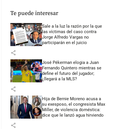
Te puede interesar
Sale a la luz la razón por la que
las víctimas del caso contra
Jorge Alfredo Vargas no
participarán en el juicio
share
José Pékerman elogia a Juan
Fernando Quintero mientras se
define el futuro del jugador;
¿llegará a la MLS?
share
Hija de Bernie Moreno acusa a
su exesposo, el congresista Max
Miller, de violencia doméstica:
dice que le lanzó agua hirviendo
share