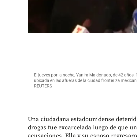
El jueves por la noche, Yanira Maldonado, de 42 años, fu
ubicada en las afueras de la ciudad fronteriza mexica
REUTERS
Una ciudadana estadounidense detenid
drogas fue excarcelada luego de que un 
acusaciones. Ella y su esposo regresaro