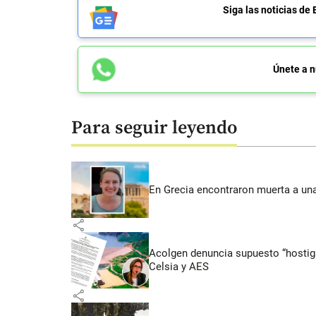
Siga las noticias 
Únete a n
Para seguir leyendo
En Grecia encontraron muerta a un
share
Acolgen denuncia supuesto “hostigam
Celsia y AES
share