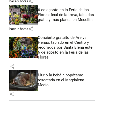
share
hace 2 horas
6 de agosto en la Feria de las
Flores: final de la trova, tablados
gratis y más planes en Medellín
share
hace 5 horas
Concierto gratuito de Arelys
Henao, tablado en el Centro y
recorridos por Santa Elena este
6 de agosto en la Feria de las
Flores
share
Murió la bebé hipopótamo
rescatada en el Magdalena
Medio
share