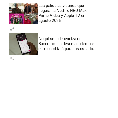
Las películas y series que
llegarán a Netflix, HBO Max,
Prime Video y Apple TV en
agosto 2026
share
Nequi se independiza de
Bancolombia desde septiembre:
esto cambiará para los usuarios
share