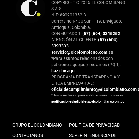
COPYRIGHT © 2026 EL COLOMBIANO
S.A.S
NIT: 890901352-3
Carrera 48 N° 30 Sur - 119, Envigado,
Antioquia, Colombia.
CONMUTADOR:
(57) (604) 3315252
ATENCIÓN AL CLIENTE:
(57) (604)
3393333
servicio@elcolombiano.com.co
*Para asuntos relacionados con
peticiones, quejas y reclamos (PQR),
haz clic aquí
PROGRAMA DE TRANSPARENCIA Y
ÉTICA EMPRESARIAL:
oficialdecumplimiento@elcolombiano.com.
*Buzón exclusivo para notificaciones judiciales:
notificacionesjudiciales@elcolombiano.com.co
GRUPO EL COLOMBIANO
POLÍTICA DE PRIVACIDAD
CONTÁCTANOS
SUPERINTENDENCIA DE