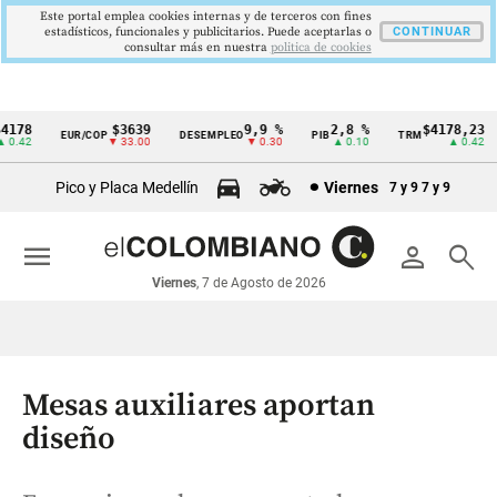
Este portal emplea cookies internas y de terceros con fines
estadísticos, funcionales y publicitarios. Puede aceptarlas o
CONTINUAR
consultar más en nuestra
politica de cookies
178
$3639
9,9 %
2,8 %
$4178,23
EUR/COP
DESEMPLEO
PIB
TRM
Cintillo
.42
▼ 33.00
▼ 0.30
▲ 0.10
▲ 0.42
de
Pico y Placa Medellín
Viernes
7 y 9
7 y 9
indicadores
económicos
menu
person
search
Colombia
Viernes
, 7 de Agosto de 2026
Mesas auxiliares aportan
diseño