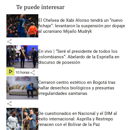
Te puede interesar
El Chelsea de Xabi Alonso tendrá un “nuevo
fichaje”: levantaron la suspensión por dopaje
al ucraniano Mijailo Mudryk
share
En vivo | “Seré el presidente de todos los
colombianos”: Abelardo de la Espriella en
discurso de posesión
share
hace 10 horas
Cerraron centro estético en Bogotá tras
hallar desechos biológicos y presuntas
irregularidades sanitarias
share
De cuestionados en Nacional y el DIM al
éxito internacional: Asprilla y Restrepo
renacen con el Bolívar de la Paz