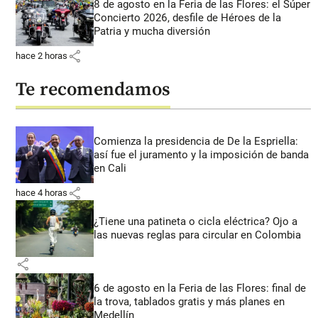
8 de agosto en la Feria de las Flores: el Súper
Concierto 2026, desfile de Héroes de la
Patria y mucha diversión
share
hace 2 horas
Te recomendamos
Comienza la presidencia de De la Espriella:
así fue el juramento y la imposición de banda
en Cali
share
hace 4 horas
¿Tiene una patineta o cicla eléctrica? Ojo a
las nuevas reglas para circular en Colombia
share
6 de agosto en la Feria de las Flores: final de
la trova, tablados gratis y más planes en
Medellín