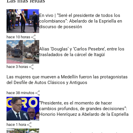
Las más leídas
En vivo | “Seré el presidente de todos los
colombianos”: Abelardo de la Espriella en
discurso de posesión
share
hace 10 horas
Alias ‘Douglas’ y ‘Carlos Pesebre’, entre los
trasladados de la cárcel de Itagüí
share
hace 3 horas
Las mujeres que mueven a Medellín fueron las protagonistas
del Desfile de Autos Clásicos y Antiguos
share
hace 38 minutos
“Presidente, es el momento de hacer
cambios profundos, de grandes decisiones”:
Honorio Henríquez a Abelardo de la Espriella
share
hace 1 hora