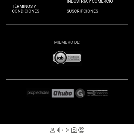
INDUSTRIA Y COMERCIO
TÉRMINOS Y
CONDICIONES
SUSCRIPCIONES
MIEMBRO DE:
person
graphic_eq
play_arrow
photo_camera
account_circle