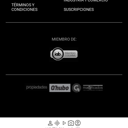
INDUSTRIA Y COMERCIO
TÉRMINOS Y
CONDICIONES
SUSCRIPCIONES
MIEMBRO DE:
person
graphic_eq
play_arrow
photo_camera
account_circle