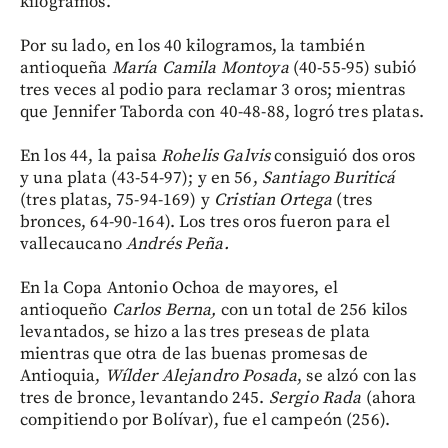
kilogramos.
Por su lado, en los 40 kilogramos, la también
antioqueña
María Camila Montoya
(40-55-95) subió
tres veces al podio para reclamar 3 oros; mientras
que Jennifer Taborda con 40-48-88, logró tres platas.
En los 44, la paisa
Rohelis Galvis
consiguió dos oros
y una plata (43-54-97); y en 56,
Santiago Buriticá
(tres platas, 75-94-169) y
Cristian Ortega
(tres
bronces, 64-90-164). Los tres oros fueron para el
vallecaucano
Andrés Peña.
En la Copa Antonio Ochoa de mayores, el
antioqueño
Carlos Berna,
con un total de 256 kilos
levantados, se hizo a las tres preseas de plata
mientras que otra de las buenas promesas de
Antioquia,
Wílder Alejandro Posada
, se alzó con las
tres de bronce, levantando 245.
Sergio Rada
(ahora
compitiendo por Bolívar), fue el campeón (256).