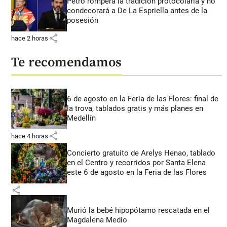
Petro romperá la tradición protocolaria y no
condecorará a De La Espriella antes de la
posesión
share
hace 2 horas
Te recomendamos
6 de agosto en la Feria de las Flores: final de
la trova, tablados gratis y más planes en
Medellín
share
hace 4 horas
Concierto gratuito de Arelys Henao, tablado
en el Centro y recorridos por Santa Elena
este 6 de agosto en la Feria de las Flores
share
Murió la bebé hipopótamo rescatada en el
Magdalena Medio