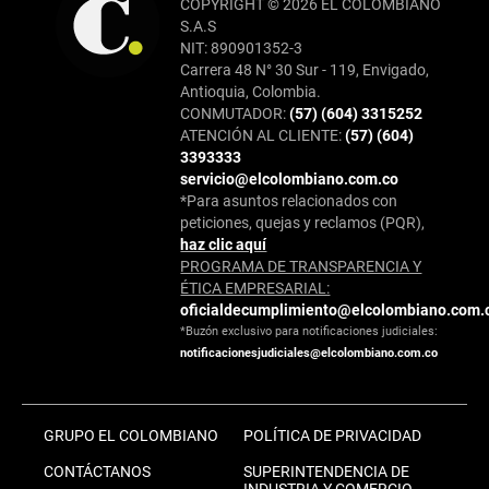
COPYRIGHT © 2026 EL COLOMBIANO
S.A.S
NIT: 890901352-3
Carrera 48 N° 30 Sur - 119, Envigado,
Antioquia, Colombia.
CONMUTADOR:
(57) (604) 3315252
ATENCIÓN AL CLIENTE:
(57) (604)
3393333
servicio@elcolombiano.com.co
*Para asuntos relacionados con
peticiones, quejas y reclamos (PQR),
haz clic aquí
PROGRAMA DE TRANSPARENCIA Y
ÉTICA EMPRESARIAL:
oficialdecumplimiento@elcolombiano.com.
*Buzón exclusivo para notificaciones judiciales:
notificacionesjudiciales@elcolombiano.com.co
GRUPO EL COLOMBIANO
POLÍTICA DE PRIVACIDAD
CONTÁCTANOS
SUPERINTENDENCIA DE