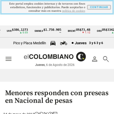
Este portal emplea cookies internas y de terceros con fines
estadísticos, funcionales y publicitarios. Puede aceptarlas o
CONTINUAR
consultar más en nuestra
politica de cookies
$386,1273
$1.750.905
US$73,48
US$3342,
UVR
SMMLV
BRENT
ORO
Cintillo
▲ 0.03
—
▼ 1.12
▲ 8.
de
Pico y Placa Medellín
Jueves
3 y 6
3 y 6
indicadores
económicos
menu
person
search
Colombia
Jueves
, 6 de Agosto de 2026
Menores responden con preseas
en Nacional de pesas