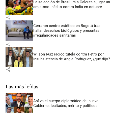
La selección de Brasil irá a Calcuta a jugar un
amistoso inédito contra India en octubre
share
Cerraron centro estético en Bogotá tras
hallar desechos biológicos y presuntas
irregularidades sanitarias
share
Wilson Ruiz radicó tutela contra Petro por
insubsistencia de Angie Rodríguez, ¿qué dijo?
share
Las más leídas
Así va el cuerpo diplomático del nuevo
Gobierno: lealtades, mérito y políticos