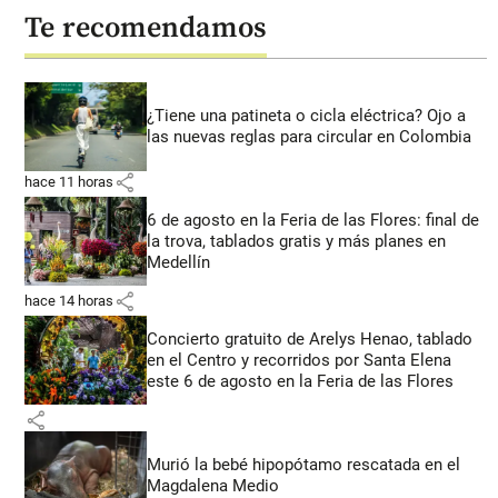
Te recomendamos
¿Tiene una patineta o cicla eléctrica? Ojo a
las nuevas reglas para circular en Colombia
share
hace 11 horas
6 de agosto en la Feria de las Flores: final de
la trova, tablados gratis y más planes en
Medellín
share
hace 14 horas
Concierto gratuito de Arelys Henao, tablado
en el Centro y recorridos por Santa Elena
este 6 de agosto en la Feria de las Flores
share
Murió la bebé hipopótamo rescatada en el
Magdalena Medio