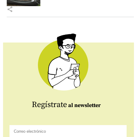
share
Regístrate
al newsletter