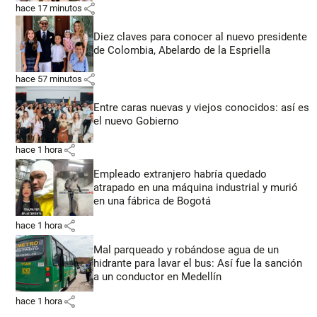
share
hace 17 minutos
Diez claves para conocer al nuevo presidente
de Colombia, Abelardo de la Espriella
share
hace 57 minutos
Entre caras nuevas y viejos conocidos: así es
el nuevo Gobierno
share
hace 1 hora
Empleado extranjero habría quedado
atrapado en una máquina industrial y murió
en una fábrica de Bogotá
share
hace 1 hora
Mal parqueado y robándose agua de un
hidrante para lavar el bus: Así fue la sanción
a un conductor en Medellín
share
hace 1 hora