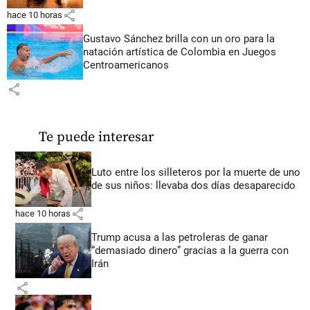
share
hace 10 horas
Gustavo Sánchez brilla con un oro para la
natación artística de Colombia en Juegos
Centroamericanos
share
Te puede interesar
Luto entre los silleteros por la muerte de uno
de sus niños: llevaba dos días desaparecido
share
hace 10 horas
Trump acusa a las petroleras de ganar
“demasiado dinero” gracias a la guerra con
Irán
share