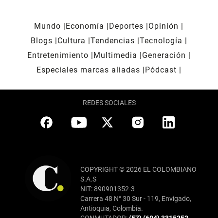
Mundo
Economía
Deportes
Opinión
Blogs
Cultura
Tendencias
Tecnología
Entretenimiento
Multimedia
Generación
Especiales marcas aliadas
Pódcast
REDES SOCIALES
COPYRIGHT © 2026 EL COLOMBIANO
S.A.S
NIT: 890901352-3
Carrera 48 N° 30 Sur - 119, Envigado,
Antioquia, Colombia.
CONMUTADOR:
(57) (604) 3315252