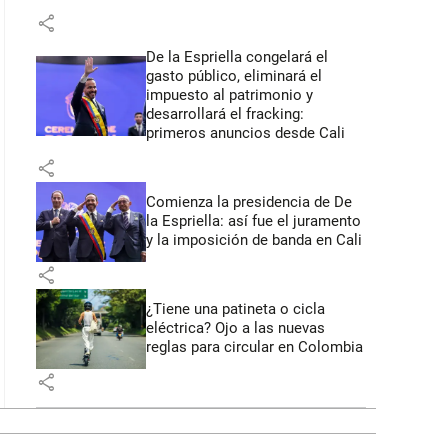
share
De la Espriella congelará el
gasto público, eliminará el
impuesto al patrimonio y
desarrollará el fracking:
primeros anuncios desde Cali
share
Comienza la presidencia de De
la Espriella: así fue el juramento
y la imposición de banda en Cali
share
¿Tiene una patineta o cicla
eléctrica? Ojo a las nuevas
reglas para circular en Colombia
share