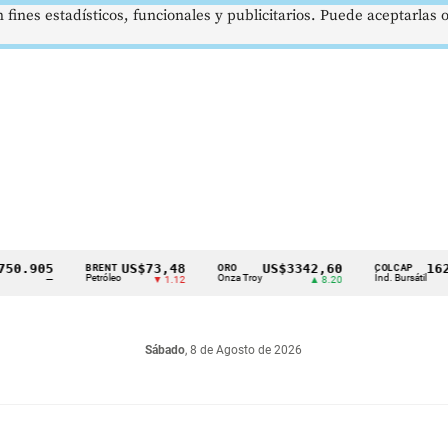
 fines estadísticos, funcionales y publicitarios. Puede aceptarlas
905
US$73,48
US$3342,60
1621,3
BRENT
ORO
COLCAP
Petróleo
Onza Troy
Índ. Bursátil
—
▼ 1.12
▲ 8.20
Sábado
, 8 de Agosto de 2026