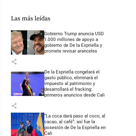
Las más leídas
Gobierno Trump anuncia USD
1.000 millones de apoyo a
gobierno de De la Espriella y
promete revisar aranceles
share
De la Espriella congelará el
gasto público, eliminará el
impuesto al patrimonio y
desarrollará el fracking:
primeros anuncios desde Cali
share
“La coca dará paso al coco, al
cacao, al café”: así fue la
posesión de De la Espriella en
Cali