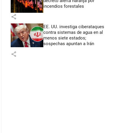
decretó alerta naranja por
incendios forestales
share
EE. UU. investiga ciberataques
contra sistemas de agua en al
menos siete estados;
sospechas apuntan a Irán
share