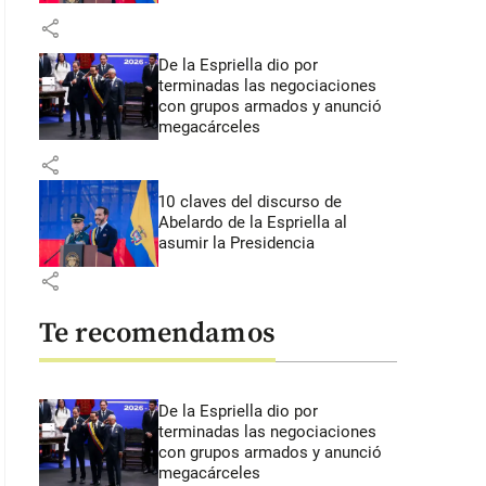
share
De la Espriella dio por
terminadas las negociaciones
con grupos armados y anunció
megacárceles
share
10 claves del discurso de
Abelardo de la Espriella al
asumir la Presidencia
share
Te recomendamos
De la Espriella dio por
terminadas las negociaciones
con grupos armados y anunció
megacárceles