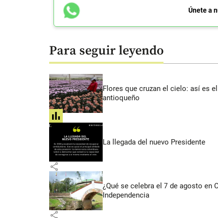
Únete a n
Para seguir leyendo
Flores que cruzan el cielo: así es
antioqueño
share
La llegada del nuevo Presidente
share
¿Qué se celebra el 7 de agosto en
Independencia
share