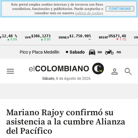
Este portal emplea cookies internas y de terceros con fines
estadísticos, funcionales y publicitarios. Puede aceptarlas o
CONTINUAR
consultar más en nuestra
politica de cookies
2,48 %
$386,1273
$1.750.905
US$73,48
U
UVR
SMMLV
BRENT
ORO
Cintillo
▲ 0.05
▲ 0.03
—
▼ 1.12
de
Pico y Placa Medellín
Sabado
no
no
indicadores
económicos
menu
person
search
Colombia
Sábado
, 8 de Agosto de 2026
Mariano Rajoy confirmó su
asistencia a la cumbre Alianza
del Pacífico