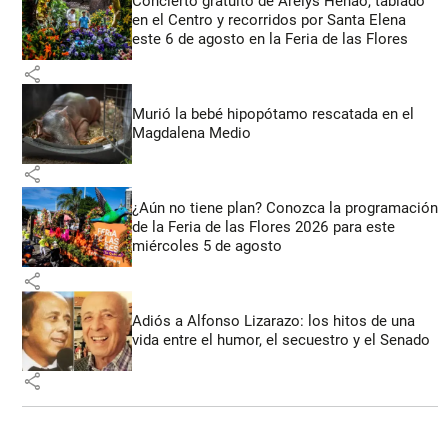
Concierto gratuito de Arelys Henao, tablado
en el Centro y recorridos por Santa Elena
este 6 de agosto en la Feria de las Flores
share
Murió la bebé hipopótamo rescatada en el
Magdalena Medio
share
¿Aún no tiene plan? Conozca la programación
de la Feria de las Flores 2026 para este
miércoles 5 de agosto
share
Adiós a Alfonso Lizarazo: los hitos de una
vida entre el humor, el secuestro y el Senado
share