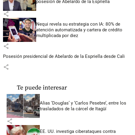
posesión de Abelardo de la Espriella
share
Nequi revela su estrategia con IA: 80% de
atención automatizada y cartera de crédito
multiplicada por diez
share
Posesión presidencial de Abelardo de la Espriella desde Cali
share
Te puede interesar
Alias ‘Douglas’ y ‘Carlos Pesebre’, entre los
trasladados de la cárcel de Itagüí
share
EE. UU. investiga ciberataques contra