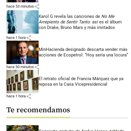
share
hace 53 minutos
Karol G revela las canciones de
No Me
Arrepiento de Sentir Tanto
: así es el álbum
con Drake, Bruno Mars y más invitados
share
hace 1 hora
MinHacienda designado descarta vender más
acciones de Ecopetrol: “Hoy sería una locura”
share
hace 50 minutos
El retrato oficial de Francia Márquez que ya
reposa en la Casa Vicepresidencial
share
hace 1 hora
Te recomendamos