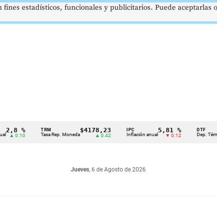
 fines estadísticos, funcionales y publicitarios. Puede aceptarlas
8 %
$4178,23
5,81 %
TRM
IPC
DTF
Tasa Rep. Moneda
Inflación anual
Dep. Término Fij
0.10
▲ 0.42
▼ 0.12
Jueves
, 6 de Agosto de 2026