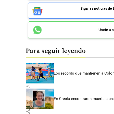
Siga las noticias 
Únete a n
Para seguir leyendo
Los récords que mantienen a Colomb
share
En Grecia encontraron muerta a un
share