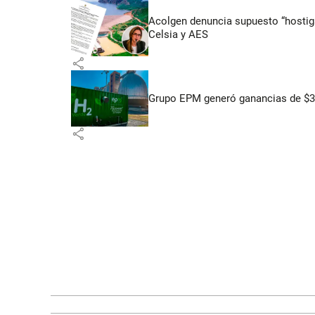
Acolgen denuncia supuesto “hostigam
Celsia y AES
share
Grupo EPM generó ganancias de $3,
share