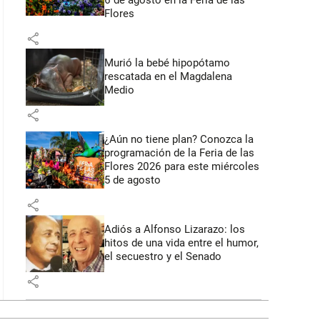
6 de agosto en la Feria de las
Flores
share
Murió la bebé hipopótamo
rescatada en el Magdalena
Medio
share
¿Aún no tiene plan? Conozca la
programación de la Feria de las
Flores 2026 para este miércoles
5 de agosto
share
Adiós a Alfonso Lizarazo: los
hitos de una vida entre el humor,
el secuestro y el Senado
share