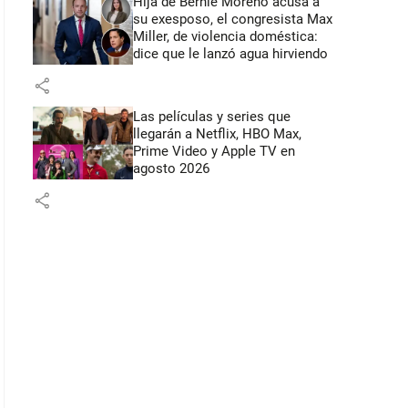
Hija de Bernie Moreno acusa a
su exesposo, el congresista Max
Miller, de violencia doméstica:
dice que le lanzó agua hirviendo
share
Las películas y series que
llegarán a Netflix, HBO Max,
Prime Video y Apple TV en
agosto 2026
share