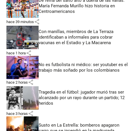
De reina del salto alto a dueña de las vallas:
María Fernanda Murillo hizo historia en
Centroamericanos
share
hace 39 minutos
Con manillas, miembros de La Terraza
identificaban a informales para cobrar
vacunas en el Estadio y La Macarena
share
hace 1 hora
No es futbolista ni médico: ser youtuber es el
trabajo más soñado por los colombianos
share
hace 2 horas
Tragedia en el fútbol: jugador murió tras ser
alcanzado por un rayo durante un partido; 12
heridos
share
hace 3 horas
Susto en La Estrella: bomberos apagaron
carro que se incendió en la madrugada