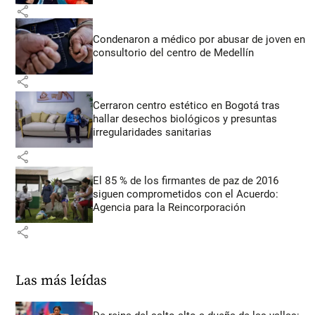
share
Condenaron a médico por abusar de joven en
consultorio del centro de Medellín
share
Cerraron centro estético en Bogotá tras
hallar desechos biológicos y presuntas
irregularidades sanitarias
share
El 85 % de los firmantes de paz de 2016
siguen comprometidos con el Acuerdo:
Agencia para la Reincorporación
share
Las más leídas