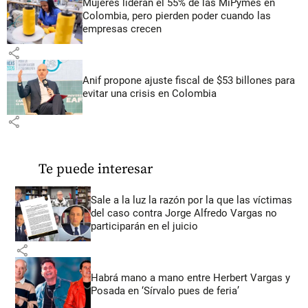
Mujeres lideran el 55% de las MiPymes en
Colombia, pero pierden poder cuando las
empresas crecen
share
Anif propone ajuste fiscal de $53 billones para
evitar una crisis en Colombia
share
Te puede interesar
Sale a la luz la razón por la que las víctimas
del caso contra Jorge Alfredo Vargas no
participarán en el juicio
share
Habrá mano a mano entre Herbert Vargas y
Posada en ‘Sírvalo pues de feria’