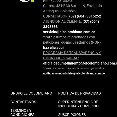
NIT: 890901352-3
Carrera 48 N° 30 Sur - 119, Envigado,
Antioquia, Colombia.
CONMUTADOR:
(57) (604) 3315252
ATENCIÓN AL CLIENTE:
(57) (604)
3393333
servicio@elcolombiano.com.co
*Para asuntos relacionados con
peticiones, quejas y reclamos (PQR),
haz clic aquí
PROGRAMA DE TRANSPARENCIA Y
ÉTICA EMPRESARIAL:
oficialdecumplimiento@elcolombiano.com.
*Buzón exclusivo para notificaciones judiciales:
notificacionesjudiciales@elcolombiano.com.co
GRUPO EL COLOMBIANO
POLÍTICA DE PRIVACIDAD
CONTÁCTANOS
SUPERINTENDENCIA DE
INDUSTRIA Y COMERCIO
TÉRMINOS Y
CONDICIONES
SUSCRIPCIONES