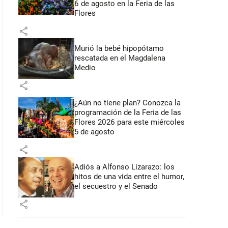
6 de agosto en la Feria de las
Flores
share
Murió la bebé hipopótamo
rescatada en el Magdalena
Medio
share
¿Aún no tiene plan? Conozca la
programación de la Feria de las
Flores 2026 para este miércoles
5 de agosto
share
Adiós a Alfonso Lizarazo: los
hitos de una vida entre el humor,
el secuestro y el Senado
share