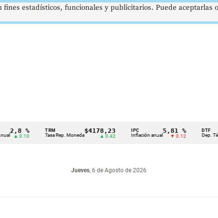
 fines estadísticos, funcionales y publicitarios. Puede aceptarlas
,8 %
$4178,23
5,81 %
TRM
IPC
DTF
Tasa Rep. Moneda
Inflación anual
Dep. Término F
 0.10
▲ 0.42
▼ 0.12
Jueves
, 6 de Agosto de 2026