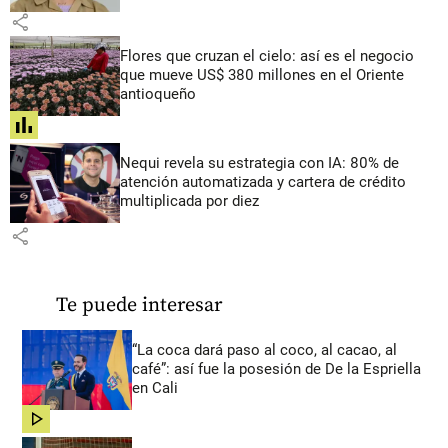
share
Flores que cruzan el cielo: así es el negocio
que mueve US$ 380 millones en el Oriente
antioqueño
share
Nequi revela su estrategia con IA: 80% de
atención automatizada y cartera de crédito
multiplicada por diez
share
Te puede interesar
“La coca dará paso al coco, al cacao, al
café”: así fue la posesión de De la Espriella
en Cali
share