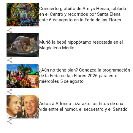
Concierto gratuito de Arelys Henao, tablado
en el Centro y recorridos por Santa Elena
este 6 de agosto en la Feria de las Flores
share
Murió la bebé hipopótamo rescatada en el
Magdalena Medio
share
¿Aún no tiene plan? Conozca la programación
de la Feria de las Flores 2026 para este
miércoles 5 de agosto
share
Adiós a Alfonso Lizarazo: los hitos de una
vida entre el humor, el secuestro y el Senado
share