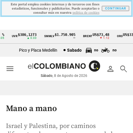
Este portal emplea cookies internas y de terceros con fines
estadísticos, funcionales y publicitarios. Puede aceptarlas o
CONTINUAR
consultar más en nuestra
politica de cookies
$386,1273
$1.750.905
US$73,48
US$3342
UVR
SMMLV
BRENT
ORO
Cintillo
▲ 0.03
—
▼ 1.12
▲ 
de
Pico y Placa Medellín
Sabado
no
no
indicadores
económicos
menu
person
search
Colombia
Sábado
, 8 de Agosto de 2026
Mano a mano
Israel y Palestina, por caminos