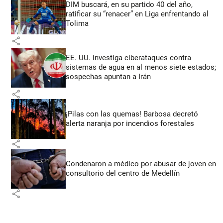
DIM buscará, en su partido 40 del año,
ratificar su “renacer” en Liga enfrentando al
Tolima
share
EE. UU. investiga ciberataques contra
sistemas de agua en al menos siete estados;
sospechas apuntan a Irán
share
¡Pilas con las quemas! Barbosa decretó
alerta naranja por incendios forestales
share
Condenaron a médico por abusar de joven en
consultorio del centro de Medellín
share