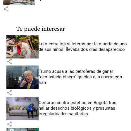
share
Te puede interesar
Luto entre los silleteros por la muerte de uno
de sus niños: llevaba dos días desaparecido
share
Trump acusa a las petroleras de ganar
“demasiado dinero” gracias a la guerra con
Irán
share
Cerraron centro estético en Bogotá tras
hallar desechos biológicos y presuntas
irregularidades sanitarias
share