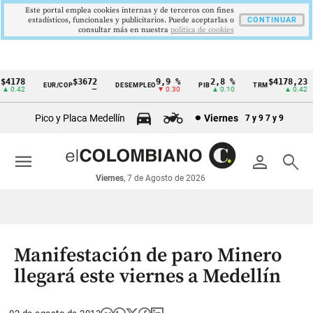
Este portal emplea cookies internas y de terceros con fines
estadísticos, funcionales y publicitarios. Puede aceptarlas o
CONTINUAR
consultar más en nuestra
politica de cookies
4178
$3672
9,9 %
2,8 %
$4178,23
EUR/COP
DESEMPLEO
PIB
TRM
Cintillo
 0.42
—
▼ 0.30
▲ 0.10
▲ 0.42
de
Pico y Placa Medellín
Viernes
7 y 9
7 y 9
indicadores
económicos
menu
person
search
Colombia
Viernes
, 7 de Agosto de 2026
Manifestación de paro Minero
llegará este viernes a Medellín