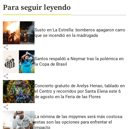
Para seguir leyendo
Susto en La Estrella: bomberos apagaron carro
que se incendió en la madrugada
share
Santos respaldó a Neymar tras la polémica en
la Copa de Brasil
share
Concierto gratuito de Arelys Henao, tablado en
el Centro y recorridos por Santa Elena este 6
de agosto en la Feria de las Flores
share
La nómina de las mipymes será más costosa:
estas son las opciones para enfrentar el
impacto