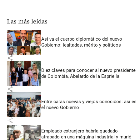
Las más leídas
Así va el cuerpo diplomático del nuevo
Gobierno: lealtades, mérito y políticos
share
Diez claves para conocer al nuevo presidente
de Colombia, Abelardo de la Espriella
share
Entre caras nuevas y viejos conocidos: así es
el nuevo Gobierno
share
Empleado extranjero habría quedado
atrapado en una máquina industrial y murió