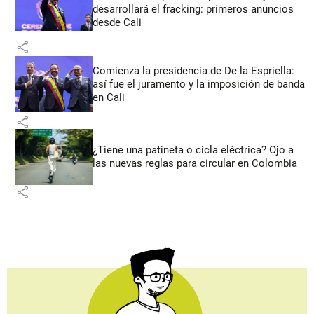
desarrollará el fracking: primeros anuncios
desde Cali
share
Comienza la presidencia de De la Espriella:
así fue el juramento y la imposición de banda
en Cali
share
¿Tiene una patineta o cicla eléctrica? Ojo a
las nuevas reglas para circular en Colombia
share