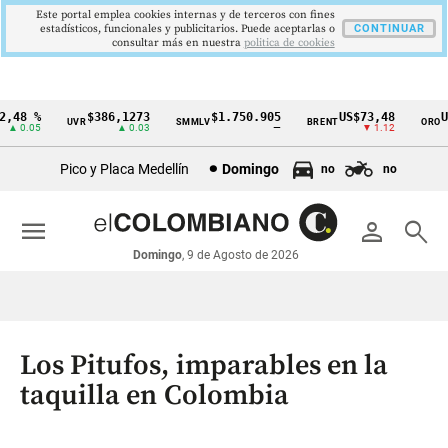
Este portal emplea cookies internas y de terceros con fines
estadísticos, funcionales y publicitarios. Puede aceptarlas o
CONTINUAR
consultar más en nuestra
politica de cookies
48 %
$386,1273
$1.750.905
US$73,48
US$
UVR
SMMLV
BRENT
ORO
Cintillo
 0.05
▲ 0.03
—
▼ 1.12
de
Pico y Placa Medellín
Domingo
no
no
indicadores
económicos
menu
person
search
Colombia
Domingo
, 9 de Agosto de 2026
Los Pitufos, imparables en la
taquilla en Colombia