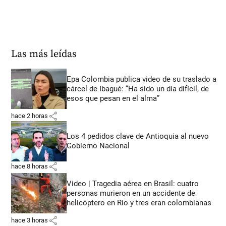
Las más leídas
Epa Colombia publica video de su traslado a
cárcel de Ibagué: “Ha sido un día difícil, de
esos que pesan en el alma”
share
hace 2 horas
Los 4 pedidos clave de Antioquia al nuevo
Gobierno Nacional
share
hace 8 horas
Video | Tragedia aérea en Brasil: cuatro
personas murieron en un accidente de
helicóptero en Río y tres eran colombianas
share
hace 3 horas