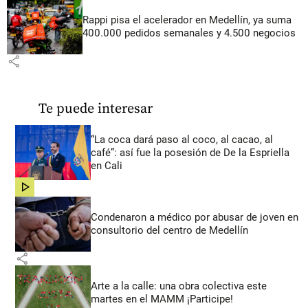
Rappi pisa el acelerador en Medellín, ya suma
400.000 pedidos semanales y 4.500 negocios
share
Te puede interesar
“La coca dará paso al coco, al cacao, al
café”: así fue la posesión de De la Espriella
en Cali
share
Condenaron a médico por abusar de joven en
consultorio del centro de Medellín
share
Arte a la calle: una obra colectiva este
martes en el MAMM ¡Participe!