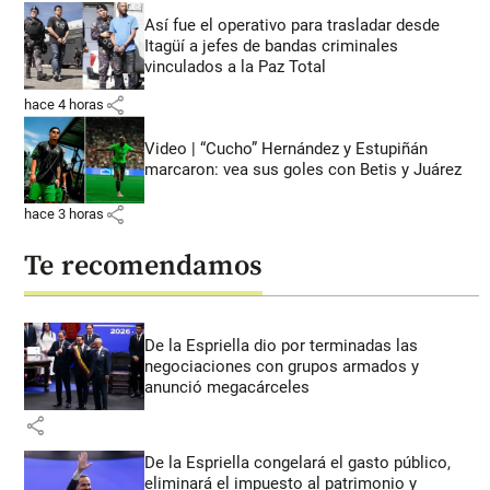
Así fue el operativo para trasladar desde
Itagüí a jefes de bandas criminales
vinculados a la Paz Total
share
hace 4 horas
Video | “Cucho” Hernández y Estupiñán
marcaron: vea sus goles con Betis y Juárez
share
hace 3 horas
Te recomendamos
De la Espriella dio por terminadas las
negociaciones con grupos armados y
anunció megacárceles
share
De la Espriella congelará el gasto público,
eliminará el impuesto al patrimonio y