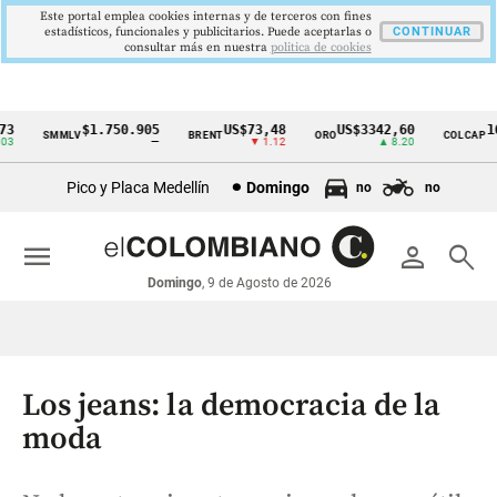
Este portal emplea cookies internas y de terceros con fines
estadísticos, funcionales y publicitarios. Puede aceptarlas o
CONTINUAR
consultar más en nuestra
politica de cookies
$1.750.905
US$73,48
US$3342,60
162
SMMLV
BRENT
ORO
COLCAP
Cintillo
—
▼ 1.12
▲ 8.20
de
Pico y Placa Medellín
Domingo
no
no
indicadores
económicos
menu
person
search
Colombia
Domingo
, 9 de Agosto de 2026
Los jeans: la democracia de la
moda