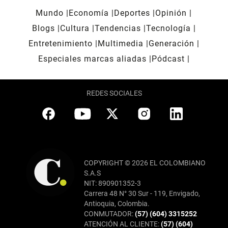
Mundo
Economía
Deportes
Opinión
Blogs
Cultura
Tendencias
Tecnología
Entretenimiento
Multimedia
Generación
Especiales marcas aliadas
Pódcast
REDES SOCIALES
COPYRIGHT © 2026 EL COLOMBIANO
S.A.S
NIT: 890901352-3
Carrera 48 N° 30 Sur - 119, Envigado,
Antioquia, Colombia.
CONMUTADOR:
(57) (604) 3315252
ATENCIÓN AL CLIENTE:
(57) (604)