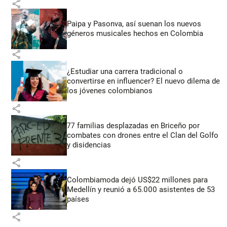
share
Paipa y Pasonva, así suenan los nuevos
géneros musicales hechos en Colombia
share
¿Estudiar una carrera tradicional o
convertirse en influencer? El nuevo dilema de
los jóvenes colombianos
share
77 familias desplazadas en Briceño por
combates con drones entre el Clan del Golfo
y disidencias
share
Colombiamoda dejó US$22 millones para
Medellín y reunió a 65.000 asistentes de 53
países
share