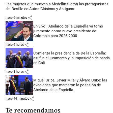
Las mujeres que mueven a Medellín fueron las protagonistas
del Desfile de Autos Clásicos y Antiguos
share
hace 9 minutos
En vivo | Abelardo de la Espriella ya tomó
juramento como nuevo presidente de
Colombia para 2026-2030
share
hace 9 horas
Comienza la presidencia de De la Espriella:
así fue el juramento y la imposición de banda
en Cali
share
hace 3 horas
Miguel Uribe, Javier Milei y Álvaro Uribe: las
ovaciones que marcaron la posesión de
Abelardo de la Espriella
share
hace 44 minutos
Te recomendamos