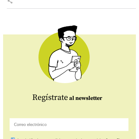
share
Regístrate
al newsletter