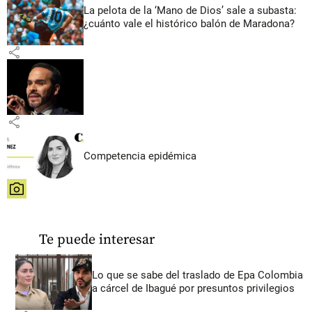
La pelota de la ‘Mano de Dios’ sale a subasta:
¿cuánto vale el histórico balón de Maradona?
share
share
Competencia epidémica
share
Te puede interesar
Lo que se sabe del traslado de Epa Colombia
a cárcel de Ibagué por presuntos privilegios