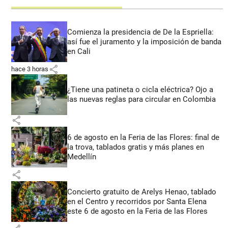
Comienza la presidencia de De la Espriella:
así fue el juramento y la imposición de banda
en Cali
share
hace 3 horas
¿Tiene una patineta o cicla eléctrica? Ojo a
las nuevas reglas para circular en Colombia
share
6 de agosto en la Feria de las Flores: final de
la trova, tablados gratis y más planes en
Medellín
share
Concierto gratuito de Arelys Henao, tablado
en el Centro y recorridos por Santa Elena
este 6 de agosto en la Feria de las Flores