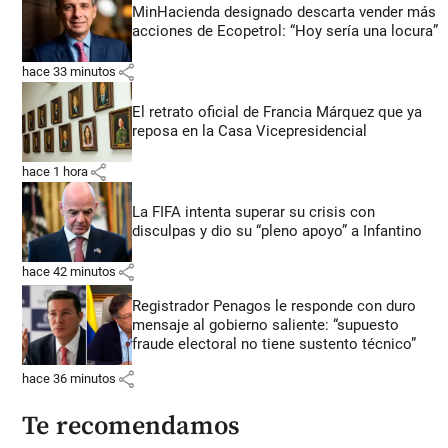
MinHacienda designado descarta vender más
acciones de Ecopetrol: “Hoy sería una locura”
share
hace 33 minutos
El retrato oficial de Francia Márquez que ya
reposa en la Casa Vicepresidencial
share
hace 1 hora
La FIFA intenta superar su crisis con
disculpas y dio su “pleno apoyo” a Infantino
share
hace 42 minutos
Registrador Penagos le responde con duro
mensaje al gobierno saliente: “supuesto
fraude electoral no tiene sustento técnico”
share
hace 36 minutos
Te recomendamos