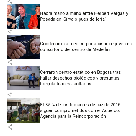
share
Habrá mano a mano entre Herbert Vargas y
Posada en ‘Sírvalo pues de feria’
share
Condenaron a médico por abusar de joven en
consultorio del centro de Medellín
share
Cerraron centro estético en Bogotá tras
hallar desechos biológicos y presuntas
irregularidades sanitarias
share
El 85 % de los firmantes de paz de 2016
siguen comprometidos con el Acuerdo:
Agencia para la Reincorporación
share