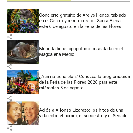
Concierto gratuito de Arelys Henao, tablado
en el Centro y recorridos por Santa Elena
este 6 de agosto en la Feria de las Flores
share
Murió la bebé hipopótamo rescatada en el
Magdalena Medio
share
¿Aún no tiene plan? Conozca la programación
de la Feria de las Flores 2026 para este
miércoles 5 de agosto
share
Adiós a Alfonso Lizarazo: los hitos de una
vida entre el humor, el secuestro y el Senado
share