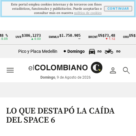
Este portal emplea cookies internas y de terceros con fines
estadísticos, funcionales y publicitarios. Puede aceptarlas o
CONTINUAR
consultar más en nuestra
politica de cookies
 %
$386,1273
$1.750.905
US$73,48
US$33
UVR
SMMLV
BRENT
ORO
Cintillo
.05
▲ 0.03
—
▼ 1.12
de
Pico y Placa Medellín
Domingo
no
no
indicadores
económicos
menu
person
search
Colombia
Domingo
, 9 de Agosto de 2026
LO QUE DESTAPÓ LA CAÍDA
DEL SPACE 6