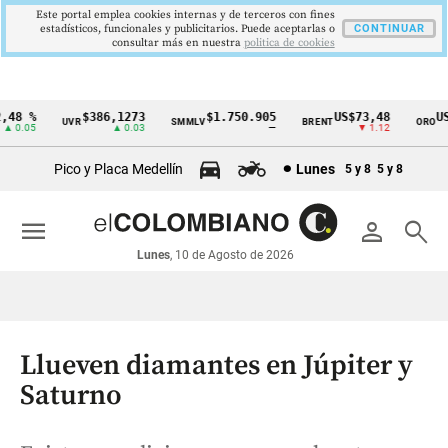
Este portal emplea cookies internas y de terceros con fines
estadísticos, funcionales y publicitarios. Puede aceptarlas o
CONTINUAR
consultar más en nuestra
politica de cookies
8 %
$386,1273
$1.750.905
US$73,48
US$3
UVR
SMMLV
BRENT
ORO
Cintillo
0.05
▲ 0.03
—
▼ 1.12
de
Pico y Placa Medellín
Lunes
5 y 8
5 y 8
indicadores
económicos
menu
person
search
Colombia
Lunes
, 10 de Agosto de 2026
Llueven diamantes en Júpiter y
Saturno