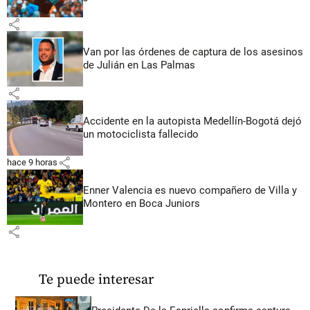
share
Van por las órdenes de captura de los asesinos
de Julián en Las Palmas
share
Accidente en la autopista Medellín-Bogotá dejó
un motociclista fallecido
share
hace 9 horas
Enner Valencia es nuevo compañero de Villa y
Montero en Boca Juniors
share
Te puede interesar