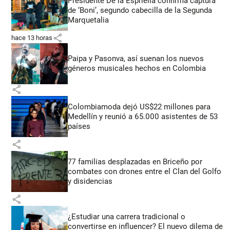
Presidente De la Espriella confirma captura
de ‘Boni’, segundo cabecilla de la Segunda
Marquetalia
share
hace 13 horas
Paipa y Pasonva, así suenan los nuevos
géneros musicales hechos en Colombia
share
Colombiamoda dejó US$22 millones para
Medellín y reunió a 65.000 asistentes de 53
países
share
77 familias desplazadas en Briceño por
combates con drones entre el Clan del Golfo
y disidencias
share
¿Estudiar una carrera tradicional o
convertirse en influencer? El nuevo dilema de