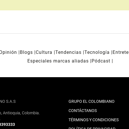
Opinión
Blogs
Cultura
Tendencias
Tecnología
Entret
Especiales marcas aliadas
Pódcast
NO S.A.S
GRUPO EL COLOMBIANO
CONTÁCTANOS
o, Antioquia, Colombia.
2
TÉRMINOS Y CONDICIONES
 3393333