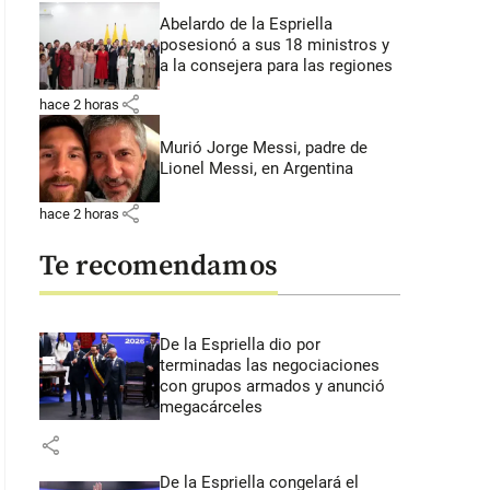
Abelardo de la Espriella
posesionó a sus 18 ministros y
a la consejera para las regiones
share
hace 2 horas
Murió Jorge Messi, padre de
Lionel Messi, en Argentina
share
hace 2 horas
Te recomendamos
De la Espriella dio por
terminadas las negociaciones
con grupos armados y anunció
megacárceles
share
De la Espriella congelará el