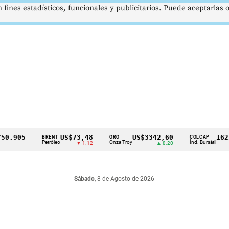
 fines estadísticos, funcionales y publicitarios. Puede aceptarlas
.905
US$73,48
US$3342,60
1621,3
BRENT
ORO
COLCAP
Petróleo
Onza Troy
Índ. Bursátil
—
▼ 1.12
▲ 8.20
Sábado
, 8 de Agosto de 2026