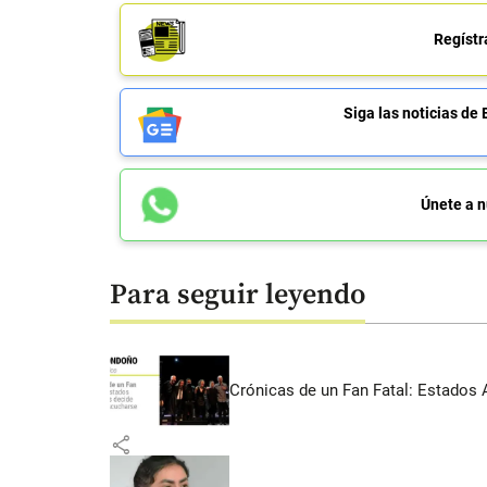
Regístr
Siga las noticias 
Únete a n
Para seguir leyendo
Crónicas de un Fan Fatal: Estados 
share