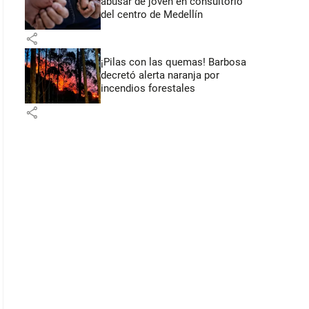
abusar de joven en consultorio
del centro de Medellín
share
¡Pilas con las quemas! Barbosa
decretó alerta naranja por
incendios forestales
share