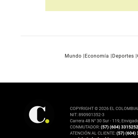
Mundo
Economía
Deportes
REDES SOCIALES
COPYRIGHT © 2026 EL COLOMBIA
NIT: 890901352-3
Carrera 48 N° 30 Sur - 119, Envigad
CONMUTADOR:
(57) (604) 331525
ATENCIÓN AL CLIENTE:
(57) (604)