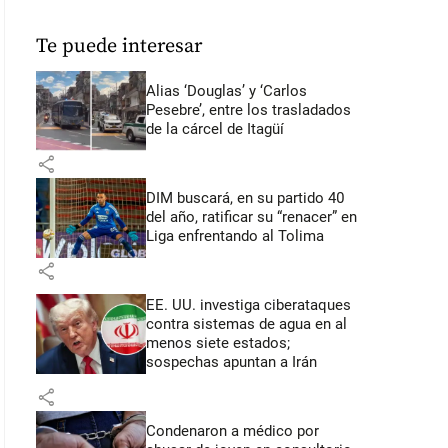
Te puede interesar
Alias ‘Douglas’ y ‘Carlos
Pesebre’, entre los trasladados
de la cárcel de Itagüí
share
DIM buscará, en su partido 40
del año, ratificar su “renacer” en
Liga enfrentando al Tolima
share
EE. UU. investiga ciberataques
contra sistemas de agua en al
menos siete estados;
sospechas apuntan a Irán
share
Condenaron a médico por