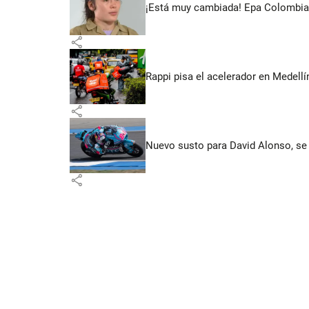
¡Está muy cambiada! Epa Colombia 
share
Rappi pisa el acelerador en Medel
share
Nuevo susto para David Alonso, se 
share