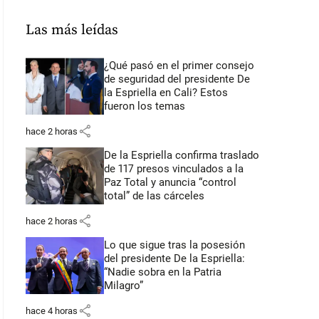
Las más leídas
¿Qué pasó en el primer consejo
de seguridad del presidente De
la Espriella en Cali? Estos
fueron los temas
share
hace 2 horas
De la Espriella confirma traslado
de 117 presos vinculados a la
Paz Total y anuncia “control
total” de las cárceles
share
hace 2 horas
Lo que sigue tras la posesión
del presidente De la Espriella:
“Nadie sobra en la Patria
Milagro”
share
hace 4 horas